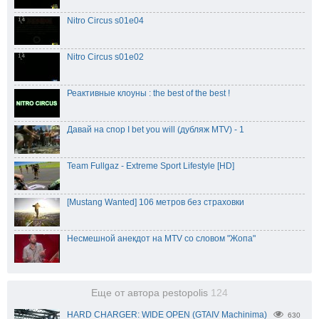
Nitro Circus s01e04
Nitro Circus s01e02
Реактивные клоуны : the best of the best !
Давай на спор I bet you will (дубляж MTV) - 1
Team Fullgaz - Extreme Sport Lifestyle [HD]
[Mustang Wanted] 106 метров без страховки
Несмешной анекдот на MTV со словом "Жопа"
Еще от автора pestopolis
124
HARD CHARGER: WIDE OPEN (GTAIV Machinima)
630