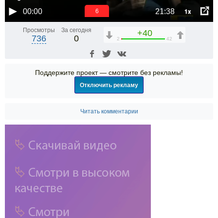
1x
00:00
21:38
6
Просмотры
За сегодня
+40
736
0
2
42
Поддержите проект — смотрите без рекламы!
Отключить рекламу
Читать комментарии