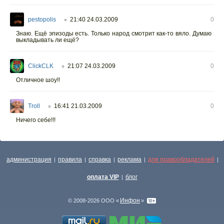
pestopolis
21:40 24.03.2009
0
○
Знаю. Ещё эпизоды есть. Только народ смотрит как-то вяло. Думаю
выкладывать ли ещё?
ClickCLK
21:07 24.03.2009
0
○
Отличное шоу!!
Troll
16:41 21.03.2009
0
○
Ничего себе!!!
администрация
правила
справка
реклама
для правообладателей
|
|
|
|
|
оплата VIP
блог
|
Инфон
© 2008-2026 ООО «
»