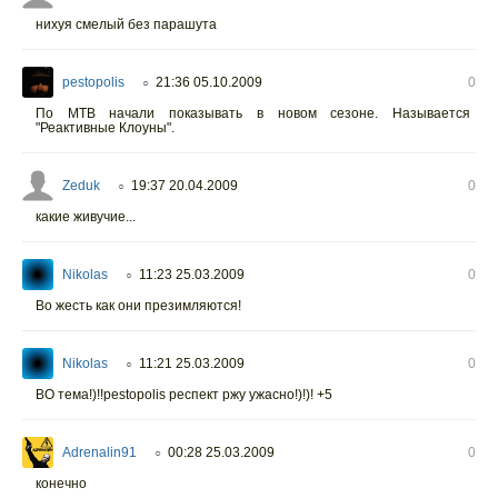
нихуя смелый без парашута
pestopolis
21:36 05.10.2009
0
○
По МТВ начали показывать в новом сезоне. Называется
"Реактивные Клоуны".
Zeduk
19:37 20.04.2009
0
○
какие живучие...
Nikolas
11:23 25.03.2009
0
○
Во жесть как они презимляются!
Nikolas
11:21 25.03.2009
0
○
ВО тема!)!!pestopolis респект ржу ужасно!)!)! +5
Adrenalin91
00:28 25.03.2009
0
○
конечно