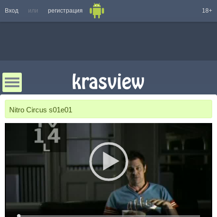
Вход
или
регистрация
18+
Nitro Circus s01e01