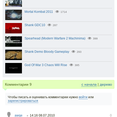
Mortal Kombat 2011
1714
Shank GDC10
287
Spearhead (Modern Warfare 2 Machinima)
399
Shank Demo Bloody Gameplay
293
God Of War 3 Chaos Will Rise
395
Комментарии
9
с начала
|
дерево
Чтобы писать и оценивать комментарии нужно
войти
или
зарегистрироваться
awqe
14:16 08.07.2010
0
○