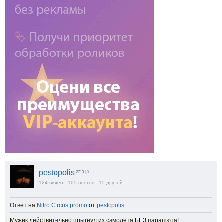
pestopolis
2713
| 0
124
видео
105
постов
15
друзей
Ответ на
Nitro Circus promo
от
pestopolis
Мужик действительно прыгнул из самолёта БЕЗ парашюта!