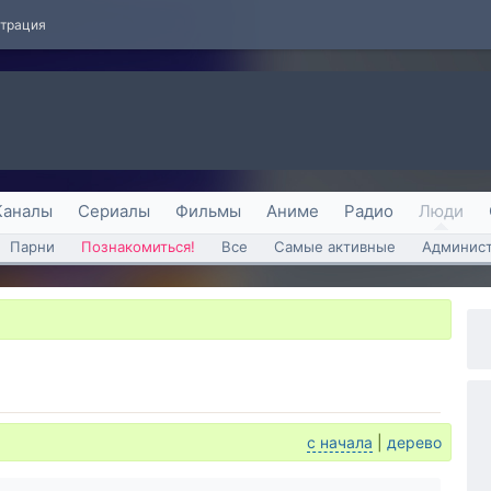
страция
Каналы
Сериалы
Фильмы
Аниме
Радио
Люди
Парни
Познакомиться!
Все
Самые активные
Админист
с начала
|
дерево