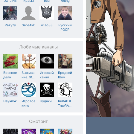
DX_LINE
KpaLLI
Tobi
Young
Pazyzy
Sane4k0
wlad88
Русский
POOP
Любимые каналы
Военное
Выжива
Игровой
Бродвей
дело
ние. Ж
…
канал
…
Шоу
Научпок
Игровое
Чудаки
RuRAP &
кино
TrueRA
…
Смотрит