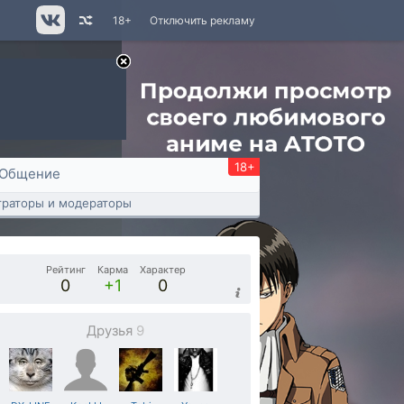
18+
Отключить рекламу
18+
Общение
раторы и модераторы
Рейтинг
Карма
Характер
0
+1
0
Друзья
9