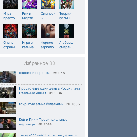
Игра
Рик и
Симпсон
Теория
престо
…
Морти
ы
больш
…
Очень
Игра в
Черное
Любовь,
странн
…
кальма
…
зеркало
смерть
…
Избранное
30
принесли порошка
966
Просто еще один день в России или
Стальные Яйца !
1636
вскрытие замка булавками
1635
Кей и Пил - Провинциальные
мертвецы
1244
Ты че е***тый!Что ты там делаешь!