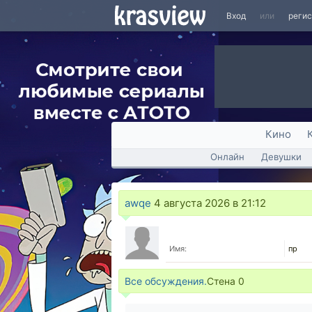
Вход
или
реги
Кино
Онлайн
Девушки
awqe
4 августа 2026 в 21:12
Имя:
пр
Все обсуждения.
Стена
0