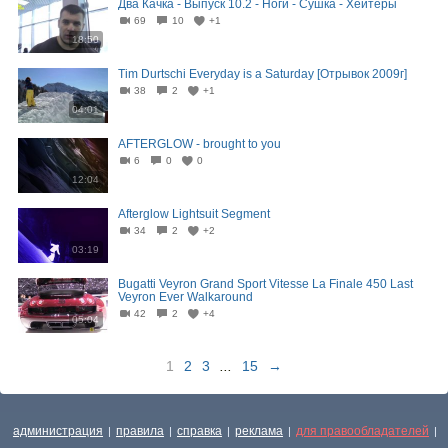
Два Качка - Выпуск 10.2 - Ноги - Сушка - Хейтеры
69
10
+1
18:50
Tim Durtschi Everyday is a Saturday [Отрывок 2009г]
38
2
+1
04:01
AFTERGLOW - brought to you
6
0
0
12:04
Afterglow Lightsuit Segment
34
2
+2
03:19
Bugatti Veyron Grand Sport Vitesse La Finale 450 Last
Veyron Ever Walkaround
42
2
+4
05:04
1
2
3
...
15
→
администрация
правила
справка
реклама
для правообладателей
|
|
|
|
|