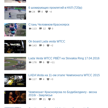
6 шокирующих проклятий в НХЛ (720p)
24
0
−4
08:15
Стань Человеком Красноярск
113
12
0
07:22
On board Lada vesta WTCC
143
0
+2
00:49
Lada Vesta WTCC РВЁТ на Slovakia Ring 17.04.2016
178
6
+11
05:40
LADA Vesta на 11-ом этапе Чемпионата WTCC 2015
117
4
+3
01:21
Чемпионат Красноярска по Бодибилдингу - весна
2016г - Закулисье
557
21
+5
04:11