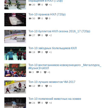
обращения в НХЛ (720p)
20
0
+1
05:06
Топ-10 пранков НХЛ (720p)
50
0
0
05:06
Топ-10 буллитов НХЛ сезона 2016_17 (720p)
27
0
+2
03:44
Топ-10 звёздных болельщиков КХЛ
19
0
+1
05:09
Топ-10 воспитанников новокузнецкого _Металлурга_
#КузняЭтоКХЛ
3
0
+1
04:54
Топ-10 лучших моментов ЧМ-2017
12
0
+1
03:37
Топ-10 появлений животных на хоккее
24
0
+4
04:51