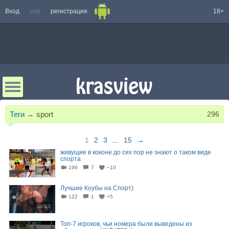
Вход
или
регистрация
18+
Теги
→
sport
296
1
2
3
...
15
→
живущие в коконе до сих пор не знают о таком виде
спорта
196
7
−10
00:41
Лучшие Коубы на Спорт)
122
1
+5
04:43
Топ-7 игроков, чьи номера были выведены из