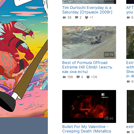
Tim Durtschi Everyday is a
AFT
Saturday [Отрывок 2009г]
you
38
2
+1
06:15
Best of Formula Offroad
Ext
Extreme Hill Climb! (жесть
with
как она есть)
She
in 4
198
4
+26
06:46
Bullet For My Valentine -
ext
Creeping Death (Metallica