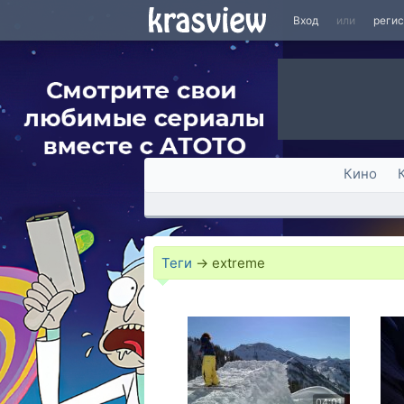
Вход
или
реги
Кино
Теги
→
extreme
04:01