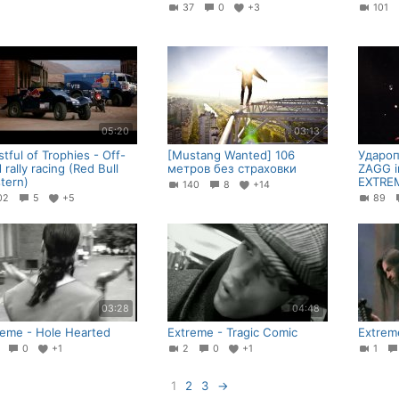
37
0
+3
101
05:20
03:13
stful of Trophies - Off-
[Mustang Wanted] 106
Удароп
 rally racing (Red Bull
метров без страховки
ZAGG i
tern)
EXTREM
140
8
+14
02
5
+5
89
03:28
04:48
reme - Hole Hearted
Extreme - Tragic Comic
Extrem
4
0
+1
2
0
+1
1
1
2
3
→