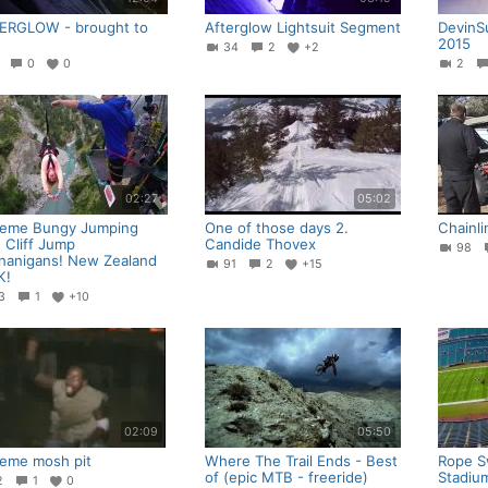
ERGLOW - brought to
Afterglow Lightsuit Segment
DevinS
2015
34
2
+2
6
0
0
2
02:27
05:02
reme Bungy Jumping
One of those days 2.
Chainl
 Cliff Jump
Candide Thovex
98
nanigans! New Zealand
91
2
+15
K!
63
1
+10
02:09
05:50
reme mosh pit
Where The Trail Ends - Best
Rope S
of (epic MTB - freeride)
Stadiu
12
1
0