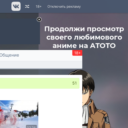
18+
Отключить рекламу
18+
Общение
51
03:34