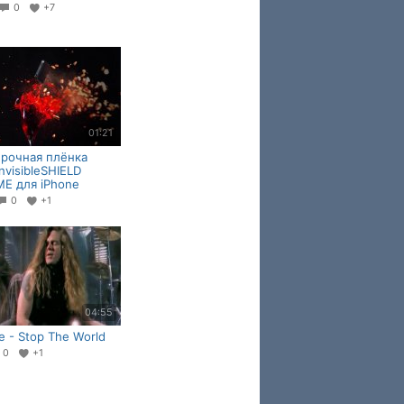
0
+7
01:21
рочная плёнка
nvisibleSHIELD
E для iPhone
0
+1
04:55
e - Stop The World
0
+1