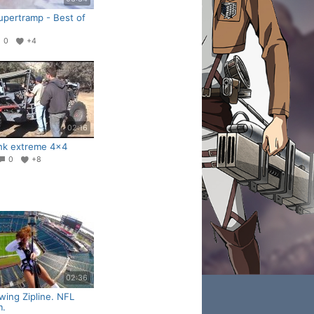
upertramp - Best of
0
+4
02:16
ink extreme 4x4
0
+8
02:36
wing Zipline. NFL
m.