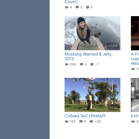
Cover)
4
0
0
03:08
Mustang Wanted & Jelly,
A Fi
2013
road
Wes
266
4
−7
1
01:10
Собака ЭкСтРеМаЛ!
Ext
165
6
+26