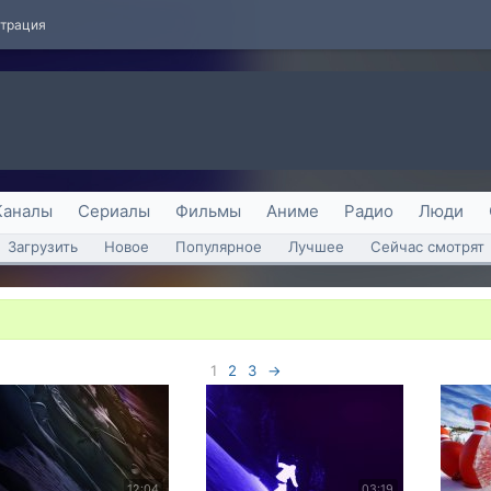
страция
Каналы
Сериалы
Фильмы
Аниме
Радио
Люди
Загрузить
Новое
Популярное
Лучшее
Сейчас смотрят
1
2
3
→
12:04
03:19