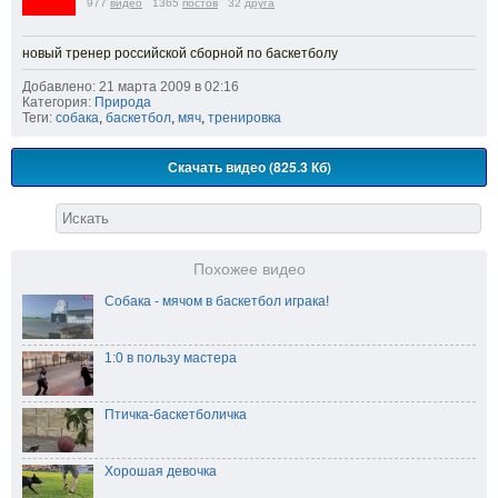
977
видео
1365
постов
32
друга
новый тренер российской сборной по баскетболу
Добавлено: 21 марта 2009 в 02:16
Категория:
Природа
Теги:
собака
,
баскетбол
,
мяч
,
тренировка
Скачать видео (825.3 Кб)
Похожее видео
Собака - мячом в баскетбол играка!
1:0 в пользу мастера
Птичка-баскетболичка
Хорошая девочка