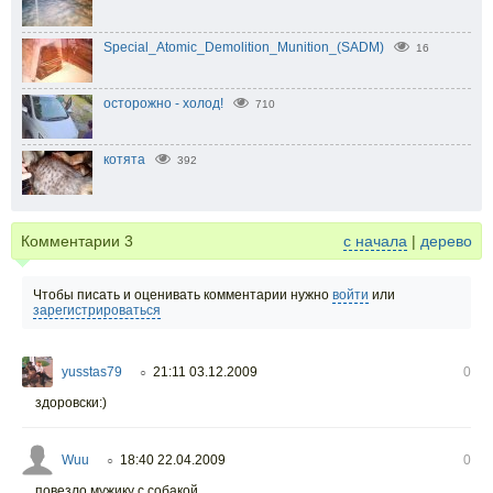
Special_Atomic_Demolition_Munition_(SADM)
16
осторожно - холод!
710
котята
392
Комментарии
3
с начала
|
дерево
Чтобы писать и оценивать комментарии нужно
войти
или
зарегистрироваться
yusstas79
21:11 03.12.2009
0
○
здоровски:)
Wuu
18:40 22.04.2009
0
○
повезло мужику с собакой