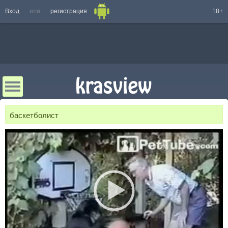
Вход
или
регистрация
18+
баскетболист