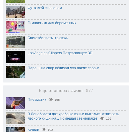
Футволей с пёселем
Гимнастика для беременных
Баскетболисты-трюкачи
Los Angeles Clippers Потрясающее 3D
Парень на спор облизал мяч после собаки
Еще от автора slawomir
977
Пневматик
165
В Ленобласти две храбрые кошки пытались атаковать
лесного хищника... Помешал стеклопакет⁠
106
качели
192