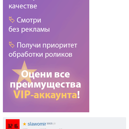
★
slawomir
30635
| 0