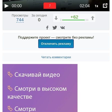
1x
00:00
02:04
6
Просмотры
За сегодня
+62
744
0
2
64
Поддержите проект — смотрите без рекламы!
Отключить рекламу
Читать комментарии