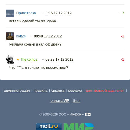
Приветпока
11:16 17.12.2012
+7
○
встал и сделай так же, сучка
kott24
09:48 17.12.2012
-1
○
Реклама соньки и кал оф дюти?
★
TheKolhoz
09:29 17.12.2012
-1
○
Что, ***ь, я только что просмотрел?
администрация
правила
справка
реклама
для правообладателей
|
|
|
|
|
оплата VIP
блог
|
Инфон
© 2008-2026 ООО «
»