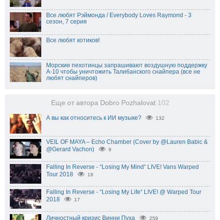
Все любят Рэймонда / Everybody Loves Raymond - 3
сезон, 7 серия
Все любят котиков!
Морские пехотинцы запрашивают воздушную поддержку
A-10 чтобы уничтожить Талибанского снайпера (все не
любят снайперов)
Еще от автора Dobro Pozhalovat
102
А вы как относитесь к ИИ музыке?
132
VEIL OF MAYA – Echo Chamber (Cover by @Lauren Babic &
@Gerard Vachon)
9
Falling In Reverse - “Losing My Mind“ LIVE! Vans Warped
Tour 2018
18
Falling In Reverse - “Losing My Life“ LIVE! @ Warped Tour
2018
17
Личностный кризис Винни Пуха
259