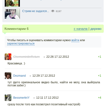
Стрим не задался...
6197
Комментарии
6
с начала
|
дерево
Чтобы писать и оценивать комментарии нужно
войти
или
зарегистрироваться
ChernomirdinReturn
22:26 17.12.2012
+1
○
Красавица. :)
Dezmand
12:29 17.12.2012
+1
○
тут гдето оригинальное видео было, найти не могу, она выйграла
потом забег:)
BessmertniY
12:11 17.12.2012
+4
○
сразу после того как посмотрел позитивный настрой)