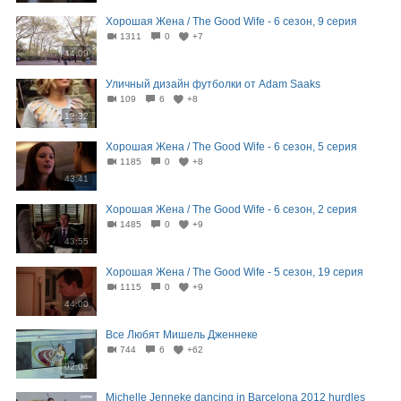
Хорошая Жена / The Good Wife - 6 сезон, 9 серия
1311
0
+7
44:09
Уличный дизайн футболки от Adam Saaks
109
6
+8
12:32
Хорошая Жена / The Good Wife - 6 сезон, 5 серия
1185
0
+8
43:41
Хорошая Жена / The Good Wife - 6 сезон, 2 серия
1485
0
+9
43:55
Хорошая Жена / The Good Wife - 5 сезон, 19 серия
1115
0
+9
44:00
Все Любят Мишель Дженнеке
744
6
+62
02:04
Michelle Jenneke dancing in Barcelona 2012 hurdles