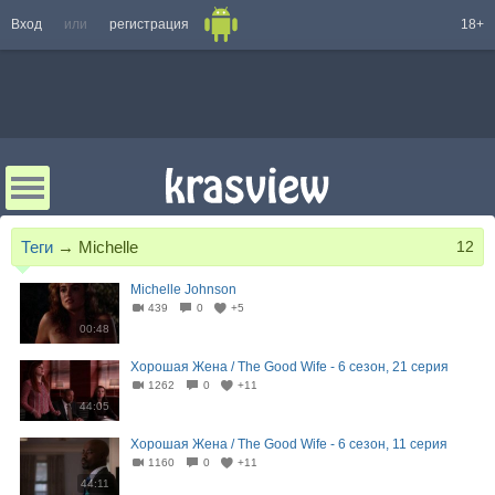
Вход
или
регистрация
18+
Теги
→
Michelle
12
Michelle Johnson
439
0
+5
00:48
Хорошая Жена / The Good Wife - 6 сезон, 21 серия
1262
0
+11
44:05
Хорошая Жена / The Good Wife - 6 сезон, 11 серия
1160
0
+11
44:11