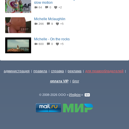
slow motion
64
0
+2
02:14
Michelle Mclaughlin
266
9
+5
13:07
Michelle - On the rocks
600
0
+5
06:09
администрация
правила
справка
реклама
для правообладателей
|
|
|
|
|
оплата VIP
блог
|
Инфон
© 2008-2026 ООО «
»