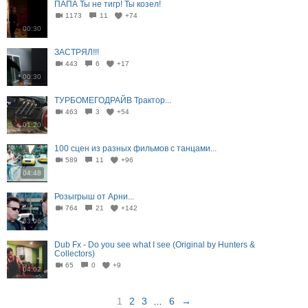
ПАПА Ты не тигр! Ты козел!
1173
11
+74
00:30
ЗАСТРЯЛ!!!
443
6
+17
00:30
ТУРБОМЕГОДРАЙВ Трактор...
463
3
+54
01:20
100 сцен из разных фильмов с танцами...
589
11
+96
04:48
Розыгрыш от Арни...
764
21
+142
03:06
Dub Fx - Do you see what I see (Original by Hunters &
Collectors)
65
0
+9
04:02
1
2
3
...
6
→