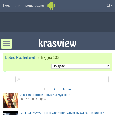
Вход
или
регистрация
18+
Dobro Pozhalovat
→
Видео
102
1
2
3
...
6
→
А вы как относитесь к ИИ музыке?
132
2
+4
00:30
VEIL OF MAYA – Echo Chamber (Cover by @Lauren Babic &