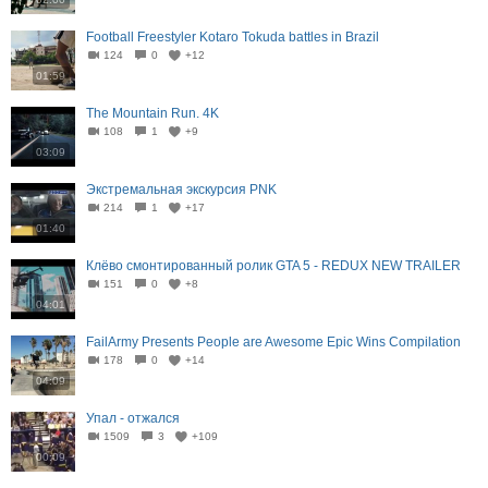
Football Freestyler Kotaro Tokuda battles in Brazil
124
0
+12
01:59
The Mountain Run. 4K
108
1
+9
03:09
Экстремальная экскурсия PNK
214
1
+17
01:40
Клёво смонтированный ролик GTA 5 - REDUX NEW TRAILER
151
0
+8
04:01
FailArmy Presents People are Awesome Epic Wins Compilation
178
0
+14
04:09
Упал - отжался
1509
3
+109
00:09