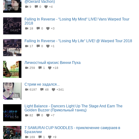
@Gerard Vachon)
9
0
+4
04:11
Falling In Reverse - “Losing My Mind“ LIVE! Vans Warped Tour
2018
18
0
+3
04:41
Falling In Reverse - “Losing My Life“ LIVE! @ Warped Tour 2018
17
0
+1
04:49
Личностный кризис Винни Пуха
259
1
+18
01:01
Стрим не задался...
6197
48
+341
00:17
Light Balance - Dancers Light Up The Stage And Earn The
Golden Buzzer (Прикольный танец)
82
0
+7
01:58
7 SAMURAI CUP NOODLES - приключение самураев в
Бразилии
169
1
+9
02:00