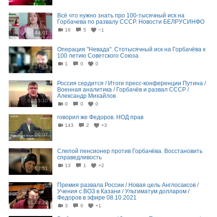
Всё что нужно знать про 100-тысячный иск на
Горбачева по развалу СССР. Новости БЕЛРУСИНФО
16
5
−1
44:01
Операция "Невада". Стотысячный иск на Горбачёва к
100 летию Советского Союза
1
0
0
27:43
Россия сердится / Итоги пресс-конференции Путина /
Военная аналитика / Горбачёв и развал СССР /
Александр Михайлов
01:15:10
0
0
0
говорил же Федоров. НОД прав
143
2
+3
00:07
Слепой пенсионер против Горбачёва. Восстановить
справедливость
13
1
+2
02:51
Премия развала России / Новая цель Англосаксов /
Учения с ВОЗ в Казани / Ультиматум долларом /
Федоров в эфире 08.10.2021
01:09:27
3
0
+1