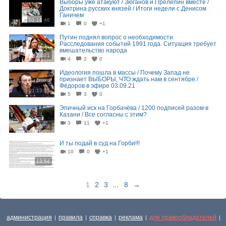
Выборы уже атакуют / Зюганов и Прелепин вместе /
Доктрина русских князей / Итоги недели с Денисом
Ганичем
01:16:46
1
0
+1
Путин поднял вопрос о необходимости
Расследования событий 1991 года. Ситуация требует
вмешательство народа
24:21
4
2
0
Идеология пошла в массы / Почему Запад не
признает ВЫБОРЫ, ЧТО ждать нам в сентябре /
Фёдоров в эфире 03.09.21
01:13:55
5
3
0
Эпичный иск на Горбачёва / 1200 подписей разом в
Казани / Все согласны с этим?
3
11
+1
16:03
И ты подай в суд на Горби!!!
10
0
+1
13:54
1
2
3
...
8
→
администрация
правила
справка
реклама
для правообладателей
|
|
|
|
|