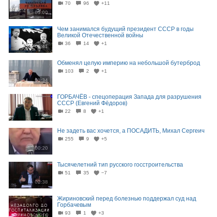
70
96
+11
05:00
Чем занимался будущий президент СССР в годы
Великой Отечественной войны
36
14
+1
06:41
Обменял целую империю на небольшой бутерброд
103
2
+1
01:34
ГОРБАЧЁВ - спецоперация Запада для разрушения
СССР (Евгений Фёдоров)
22
8
+1
13:58
Не задеть вас хочется, а ПОСАДИТЬ, Михал Сергеич
255
9
+5
00:20
Тысячелетний тип русского госстроительства
51
35
−7
02:38
Жириновский перед болезнью поддержал суд над
Горбачевым
93
1
+3
00:15