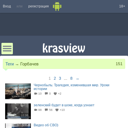
Вход
или
регистрация
18+
Теги
→
Горбачев
151
1
2
3
...
8
→
Чернобыль: Трагедия, изменившая мир. Уроки
истории
10
0
+2
51:21
зеленский будет в шоке, когда узнает
98
56
+10
10:36
Видео об СВО)