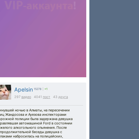
Apelsin
15278
|
+1
297
видео
4041
пост
43
друга
инувшей ночью в Алматы, на пересечении
лиц Жандосова и Ауезова инспекторами
орожной полиции была задержана девушка
правлявшая автомашиной Ford в состоянии
желого алкогольного опьянения. После
епродолжительной беседы девушка с
лаками набросилась на полицейских,