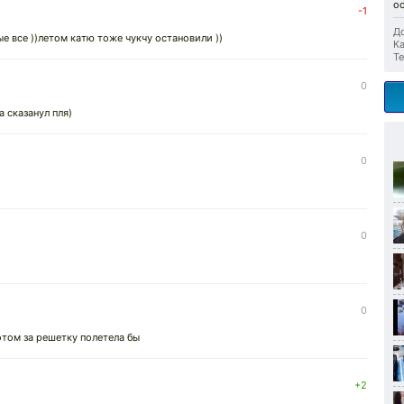
о
-1
До
ые все ))летом катю тоже чукчу остановили ))
Ка
Те
0
 сказанул пля)
0
0
0
отом за решетку полетела бы
+2