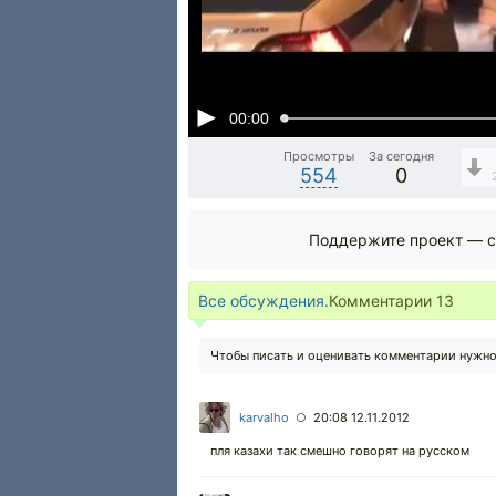
00:00
Просмотры
За сегодня
554
0
Поддержите проект — с
Все обсуждения.
Комментарии
13
Чтобы писать и оценивать комментарии нужн
karvalho
20:08 12.11.2012
○
пля казахи так смешно говорят на русском