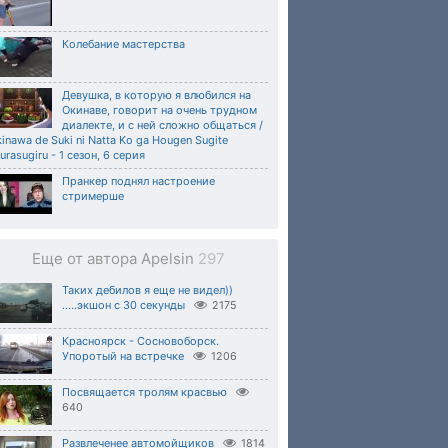
Колебание мастерства
Девушка, в которую я влюбился на
Окинаве, говорит на очень трудном
диалекте, и с ней сложно общаться /
inawa de Suki ni Natta Ko ga Hougen Sugite
urasugiru - 1 сезон, 6 серия
Пранкер поднял настроение
стримерше
Еще от автора Apelsin
297
Таких дебилов я еще не видел))
.....экшон с 30 секунды
2175
Красноярск - Сосновоборск.
Упоротый на встречке
1206
Посвящается тролям красвью
640
Развлеченее автомойщиков
1814