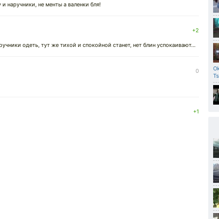
у и наручники, не менты а валенки бля!
+2
учники одеть, тут же тихой и спокойной станет, нет блин успокаивают...
Ok
0
Ts
+1