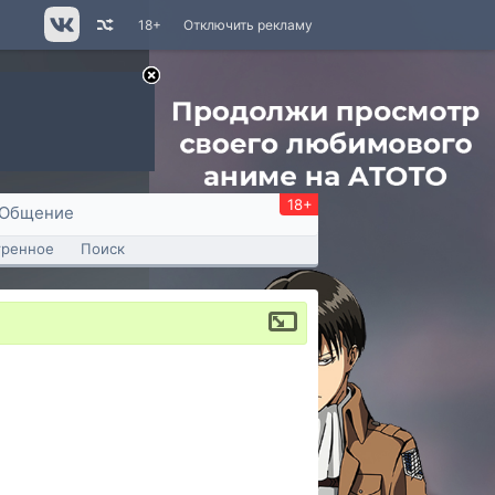
18+
Отключить рекламу
18+
Общение
тренное
Поиск