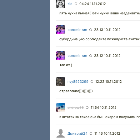
zid
04:24 11.11.2012
○
пять чукча пьяная ))эти чукчи ваше неадекватн
boromir_sm
23:13 10.11.2012
○
субординацию соблюдайте пожалуйста!ахахаха
boromir_sm
23:12 10.11.2012
○
Так их )
nvy8923299
12:22 10.11.2012
○
отравление)))))))))))
andrew88
11:54 10.11.2012
○
в штатах за такое она бы шокером получила, п
Дмитрий24
11:46 10.11.2012
○