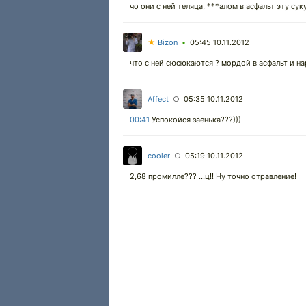
чо они с ней теляца, ***алом в асфальт эту сук
★
Bizon
05:45 10.11.2012
•
что с ней сюсюкаются ? мордой в асфальт и нар
Affect
05:35 10.11.2012
○
00:41
Успокойся заенька???)))
cooler
05:19 10.11.2012
○
2,68 промилле??? ...ц!! Ну точно отравление!