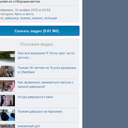
сыпая их отборным матом.
бавлено: 10 ноября 2012 в 03:55
тегория:
Авто и мото
ги:
девушка
,
пьяная
,
казахи
,
полицаи
Скачать видео (9.61 Мб)
Похожее видео
Они все взорвали !!! Тетку прет не по
детски...
Пьяная 18-летняя на Toyota врезалась
в Сбербанк
Как правильно заниматься сексом с
пьяной девушкой
Когда девушка в говно
Пьяная девушка на парковке.
внезапный дэп