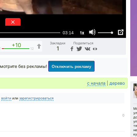
1x
03:14
Закладки
Поделиться
+10
1
2
12
Отключить рекламу
мотрите без рекламы!
с начала
|
дерево
о
войти
или
зарегистрироваться
М
у
0
д
у
тя
н
ку