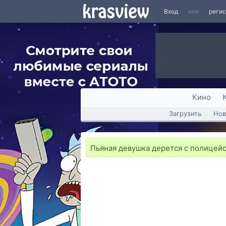
Вход
или
реги
Кино
Загрузить
Нов
Пьяная девушка дерется с полицей