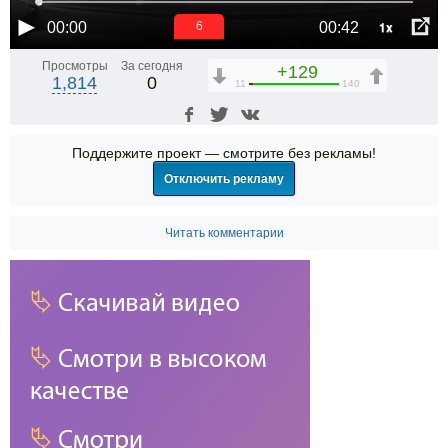
1x
00:00
00:42
6
Просмотры
За сегодня
+129
1,814
0
11
140
Поддержите проект — смотрите без рекламы!
Отключить рекламу
Читать комментарии