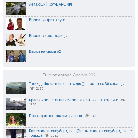
Летающий Кот-БАРСИК!
Вызов - дырка в руке
Вызов - ложка корицы
Вызов на связи #2
Еще от автора Apelsin
297
Таких дебилов я еще не видел)) .....экшон с 30 секунды
2175
Красноярск - Сосновоборск. Упоротый на встречке
1206
Посвящается тролям красвью
640
Как сломать сноуборд Hell (Гиены ломают сноуборд....и не
только)
2362