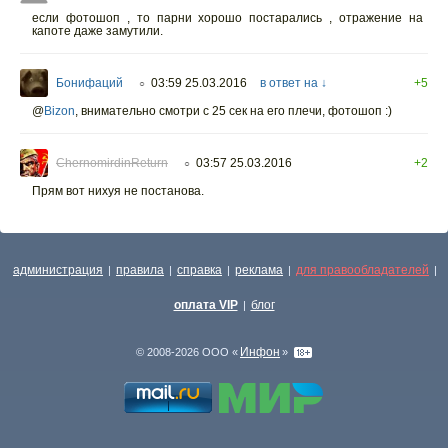
если фотошоп , то парни хорошо постарались , отражение на
капоте даже замутили.
Бонифаций
03:59 25.03.2016
в ответ на ↓
+5
○
@
Bizon
,
внимательно смотри с 25 сек на его плечи, фотошоп :)
ChernomirdinReturn
03:57 25.03.2016
+2
○
Прям вот нихуя не постанова.
администрация
правила
справка
реклама
для правообладателей
|
|
|
|
|
оплата VIP
блог
|
Инфон
© 2008-2026 ООО «
»