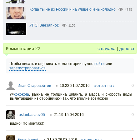
Когда ты не из России,и на улице очень холодно
4745
УПС! Внезапно))
1152
Комментарии
22
с начала
|
дерево
Чтобы писать и оценивать комментарии нужно
войти
или
зарегистрироваться
Иван Старовойтов
10:22 21.07.2016
в ответ на ↓
0
○
@
kokokola
,
важна не толщина шланга, а масса и скорость воды
вылетающей из отбойника:-) Так, что вполне возможно
ruslanbasaev05
21:19 15.04.2016
0
○
видно что монтаж))
Бонифаций
21:39 26.03.2016
в ответ на ↓
-1
○