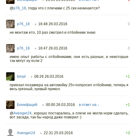
@
p76_18
,
тогда что с плечами с 25 сек начинается?
p76_18
16:48 26.03.2016
0
○
не монтаж ето, 10 раз смотрел и отбойники знаю
p76_18
16:47 26.03.2016
0
○
имею опыт работы с отбойниками, они есть разные, и некоторые
так могут ну если 2
tonyii
08:26 26.03.2016
+1
○
приехал позавчера на автомойку 25ч попросил отбойники, теперь я
весь грязный, хуевый прикол.
Бонифаций
00:00 26.03.2016
в ответ на ↓
+1
○
@
Avenger24
,
хорошо постарались, а плечи не могли норм сделать,
вот засада, так бы народ даже поверил :)
Avenger24
22:31 25.03.2016
+3
○