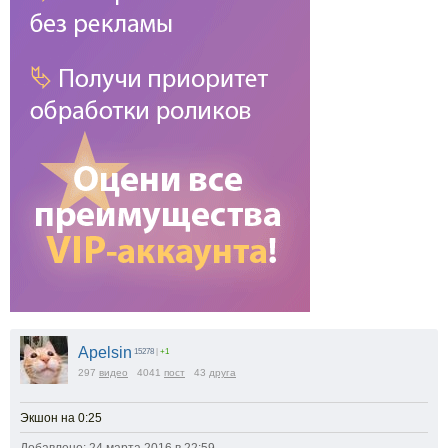
Apelsin
15278
|
+1
297
видео
4041
пост
43
друга
Экшон на 0:25
Добавлено: 24 марта 2016 в 22:59