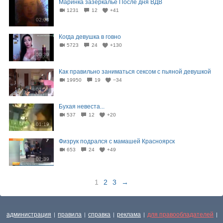
Маринка зазеркалье После дня ВДВ
1231
12
+41
02:03
Когда девушка в говно
5723
24
+130
00:39
Как правильно заниматься сексом с пьяной девушкой
19950
19
−34
01:58
Бухая невеста...
537
12
+20
01:19
Физрук подрался с мамашей Красноярск
653
24
+49
02:39
1
2
3
→
администрация
правила
справка
реклама
для правообладателей
|
|
|
|
|