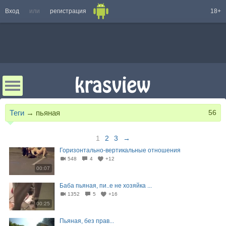
Вход
или
регистрация
18+
Теги
→
пьяная
56
1
2
3
→
Горизонтально-вертикальные отношения
548
4
+12
00:07
Баба пьяная, пи..е не хозяйка ...
1352
5
+16
00:25
Пьяная, без прав...