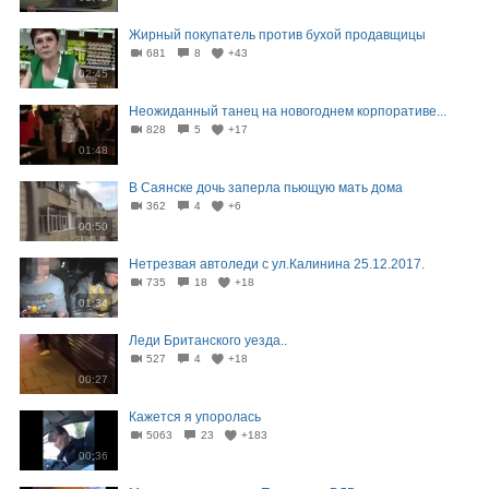
Жирный покупатель против бухой продавщицы
681
8
+43
02:45
Неожиданный танец на новогоднем корпоративе...
828
5
+17
01:48
В Саянске дочь заперла пьющую мать дома
362
4
+6
00:50
Нетрезвая автоледи с ул.Калинина 25.12.2017.
735
18
+18
01:34
Леди Британского уезда..
527
4
+18
00:27
Кажется я упоролась
5063
23
+183
00:36