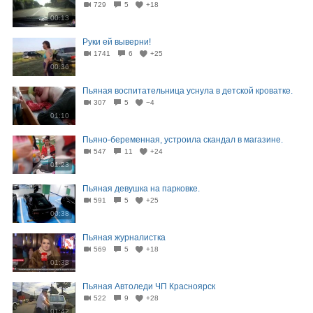
729
5
+18
00:13
Руки ей выверни!
1741
6
+25
00:36
Пьяная воспитательница уснула в детской кроватке.
307
5
−4
01:10
Пьяно-беременная, устроила скандал в магазине.
547
11
+24
01:23
Пьяная девушка на парковке.
591
5
+25
00:38
Пьяная журналистка
569
5
+18
01:38
Пьяная Автоледи ЧП Красноярск
522
9
+28
01:42