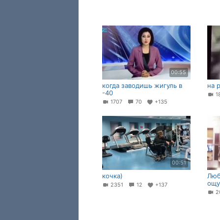
00:55
когда заводишь жигуль в
на 
-40
1
1707
70
+135
00:51
кочка)
Люб
ощу
2351
12
+137
2