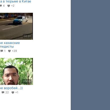
а в тюрьме в Китае
4
+2
00:31
е казахские
ипедисты
1
+29
00:59
не воробей...))
9
22
+1