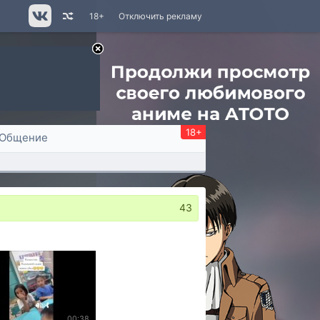
18+
Отключить рекламу
18+
Общение
43
00:38