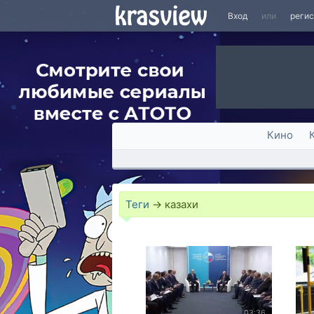
Вход
или
реги
Кино
Теги
→
казахи
03:36