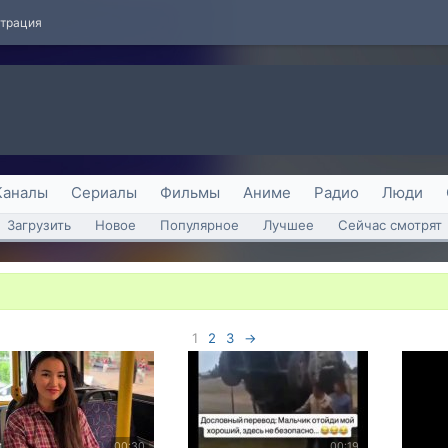
страция
Каналы
Сериалы
Фильмы
Аниме
Радио
Люди
Загрузить
Новое
Популярное
Лучшее
Сейчас смотрят
1
2
3
→
00:30
00:19