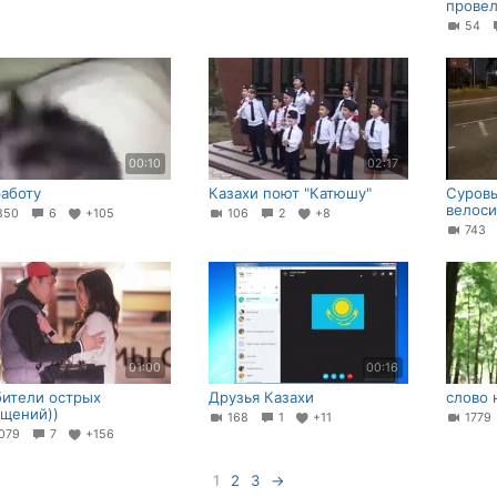
провел
54
00:10
02:17
работу
Казахи поют "Катюшу"
Суровы
велос
850
6
+105
106
2
+8
743
01:00
00:16
ители острых
Друзья Казахи
слово 
щений))
168
1
+11
177
079
7
+156
1
2
3
→