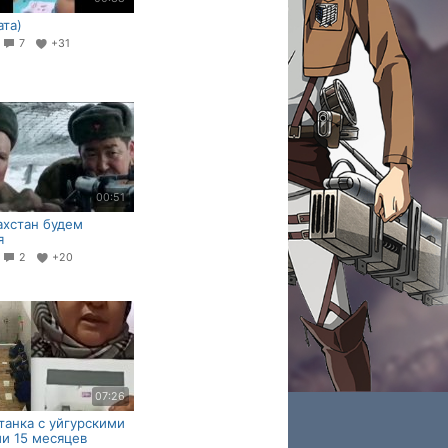
ата)
9
7
+31
00:51
ахстан будем
я
8
2
+20
07:26
танка с уйгурскими
и 15 месяцев