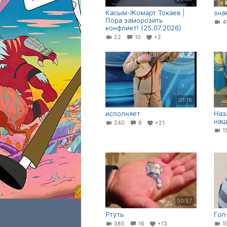
Касым-Жомарт Токаев |
зна
Пора заморозить
4
конфликт! (25.07.2026)
22
10
+2
01:16
исполняет
Наз
нац
240
9
+21
1
00:57
Ртуть
Гоп
385
16
+13
1