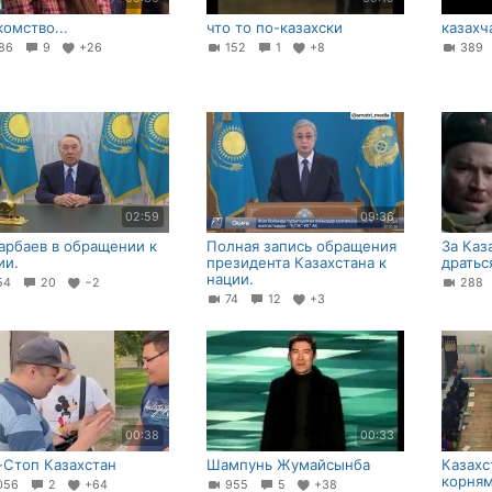
комство...
что то по-казахски
казахч
86
9
+26
152
1
+8
38
02:59
09:36
арбаев в обращении к
Полная запись обращения
За Каз
ии.
президента Казахстана к
дратьс
нации.
54
20
−2
28
74
12
+3
00:38
00:33
-Стоп Казахстан
Шампунь Жумайсынба
Казахс
корням
056
2
+64
955
5
+38