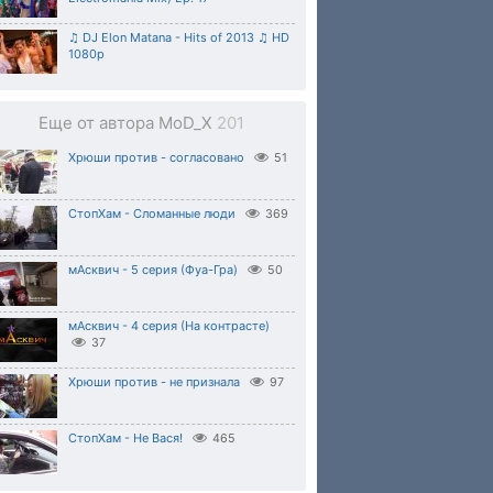
♫ DJ Elon Matana - Hits of 2013 ♫ HD
1080p
Еще от автора MoD_X
201
Хрюши против - согласовано
51
СтопХам - Сломанные люди
369
мАсквич - 5 серия (Фуа-Гра)
50
мАсквич - 4 серия (На контрасте)
37
Хрюши против - не признала
97
СтопХам - Не Вася!
465