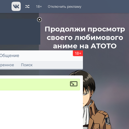
18+
Отключить рекламу
18+
Общение
тренное
Поиск