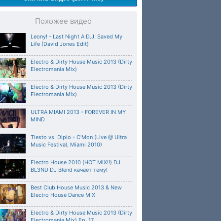
Похожее видео
Leony! - Last Night A D.J. Saved My
Life (David Jones Edit)
Electro & Dirty House Music 2013 (Dirty
Electromania Mix)
Electro & Dirty House Music 2013 (Dirty
Electromania Mix)
ULTRA MIAMI 2013 - FOREVER IN MY
MIND
Tiesto vs. Diplo - C'Mon (Live @ Ultra
Music Festival, Miami 2010)
Electro House 2010 (HOT MIX!!) DJ
BL3ND DJ Blend качает тему!
Best Club House Music 2013 & New
Electro House Dance MIX
Electro & Dirty House Music 2013 (Dirty
Electromania Mix) Ep. 17