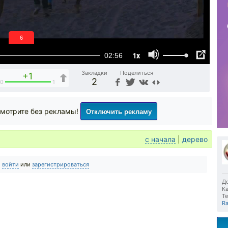
5
1x
02:56
Закладки
Поделиться
+1
2
0
1
Отключить рекламу
мотрите без рекламы!
с начала
|
дерево
о
войти
или
зарегистрироваться
До
Ка
Те
Ra