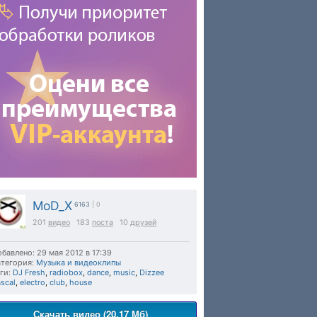
MoD_X
6163
| 0
201
видео
183
поста
10
друзей
бавлено: 29 мая 2012 в 17:39
тегория:
Музыка и видеоклипы
ги:
DJ Fresh
,
radiobox
,
dance
,
music
,
Dizzee
scal
,
electro
,
club
,
house
Скачать видео (20.17 Мб)