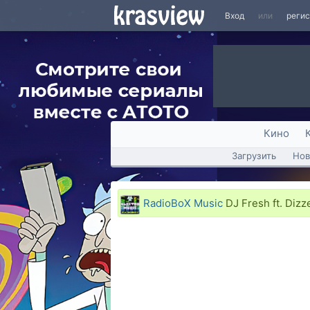
Вход
или
реги
Кино
Загрузить
Нов
RadioBoX Music
DJ Fresh ft. Diz