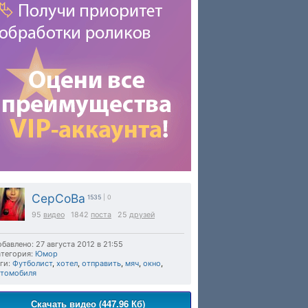
CepCoBa
1535
| 0
95
видео
1842
поста
25
друзей
бавлено: 27 августа 2012 в 21:55
тегория:
Юмор
ги:
Футболист
,
хотел
,
отправить
,
мяч
,
окно
,
втомобиля
Скачать видео (447.96 Кб)