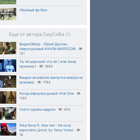
Убойный футбол
Еще от автора CepCoBa
95
ВидеоОбзор - Юрий Диоген,
сверхсуровый КАЧОК-ФИЛОСОФ
141
Ты чё широкий что ли ( или жиза
прижиза )
1694
Вандал на районе (минутка юмора на
красвив)
1783
Когда вернулся домой Viral Vine
1165
Снято одним кадром
454
Nika Nova ft. Alex-ike - Не хочу
взрослеть (prod. by Tema Yurev)
18