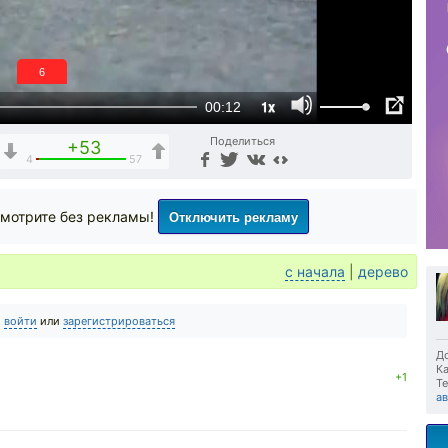
5
1x
00:12
Поделиться
+53
4
57
Отключить рекламу
мотрите без рекламы!
с начала
|
дерево
о
войти
или
зарегистрироваться
До
Ка
+1
Те
а