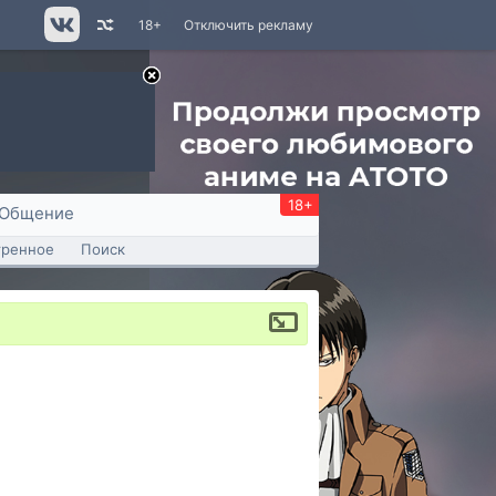
18+
Отключить рекламу
18+
Общение
тренное
Поиск