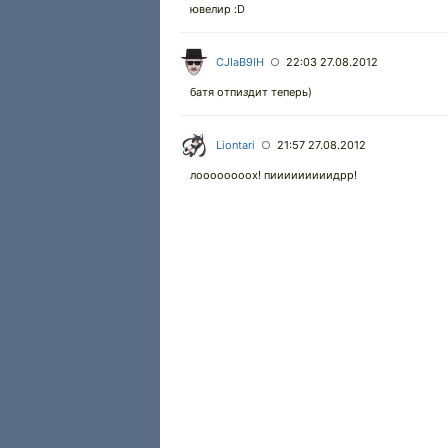
ювелир :D
CJIaB9IH
22:03 27.08.2012
○
батя отпи
з
дит теперь)
Liontari
21:57 27.08.2012
○
лоооооооох! пииииииииидрр!