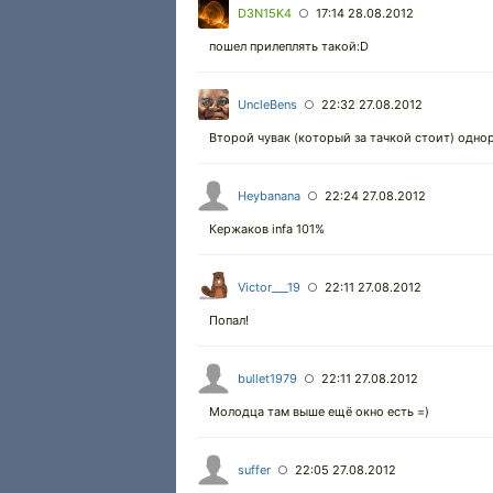
D3N15K4
17:14 28.08.2012
○
пошел прилеплять такой:D
UncleBens
22:32 27.08.2012
○
Второй чувак (который за тачкой стоит) одно
Heybanana
22:24 27.08.2012
○
Кержаков infa 101%
Victor___19
22:11 27.08.2012
○
Попал!
bullet1979
22:11 27.08.2012
○
Молодца там выше ещё окно есть =)
suffer
22:05 27.08.2012
○