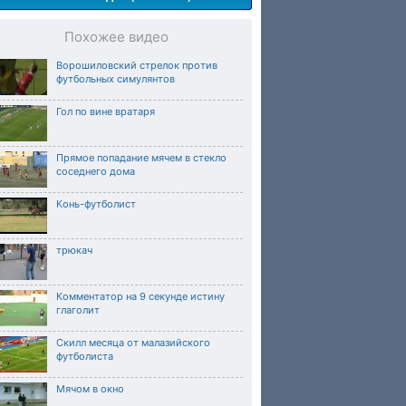
Похожее видео
Ворошиловский стрелок против
футбольных симулянтов
Гол по вине вратаря
Прямое попадание мячем в стекло
соседнего дома
Конь-футболист
трюкач
Комментатор на 9 секунде истину
глаголит
Скилл месяца от малазийского
футболиста
Мячом в окно