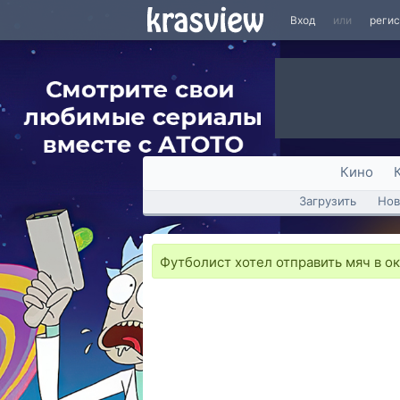
Вход
или
реги
Кино
Загрузить
Нов
Футболист хотел отправить мяч в о