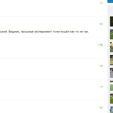
+1
+5
рукий. Видимо, прошлый эксперимент тоже пошёл как-то не так.
+16
+3
+1
+2