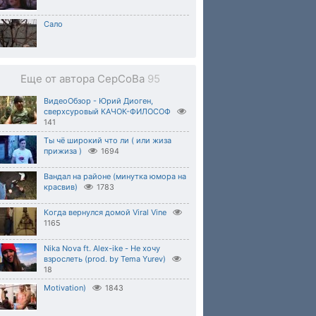
Сало
Еще от автора CepCoBa
95
ВидеоОбзор - Юрий Диоген,
сверхсуровый КАЧОК-ФИЛОСОФ
141
Ты чё широкий что ли ( или жиза
прижиза )
1694
Вандал на районе (минутка юмора на
красвив)
1783
Когда вернулся домой Viral Vine
1165
Nika Nova ft. Alex-ike - Не хочу
взрослеть (prod. by Tema Yurev)
18
Motivation)
1843