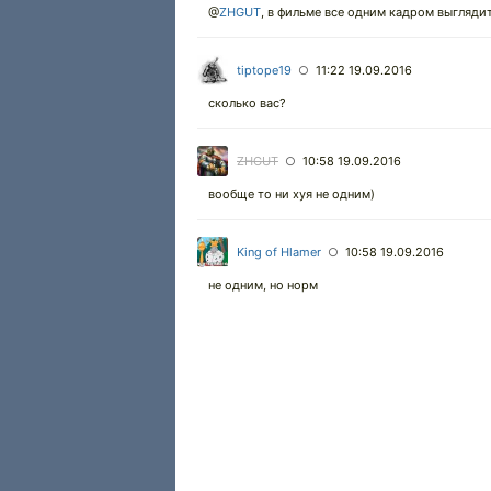
@
ZHGUT
,
в фильме все одним кадром выглядит
tiptope19
11:22 19.09.2016
○
сколько вас?
ZHGUT
10:58 19.09.2016
○
вообще то ни хуя не одним)
King of Hlamer
10:58 19.09.2016
○
не одним, но норм