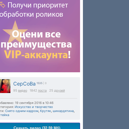
CepCoBa
1535
| 0
95
видео
1842
поста
25
друзей
бавлено: 19 сентября 2016 в 10:46
тегория:
Искусство и творчество
ги:
Снято одним кадром
,
Крутяк
,
шикардятина
,
отейка
Скачать видео (32.59 Мб)