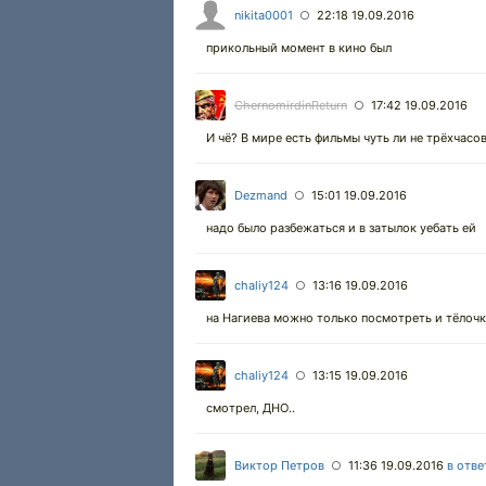
nikita0001
22:18 19.09.2016
○
прикольный момент в кино был
ChernomirdinReturn
17:42 19.09.2016
○
И чё? В мире есть фильмы чуть ли не трёхчасо
Dezmand
15:01 19.09.2016
○
надо было разбежаться и в затылок уебать ей
chaliy124
13:16 19.09.2016
○
на Нагиева можно только посмотреть и тёлочк
chaliy124
13:15 19.09.2016
○
смотрел, ДНО..
Виктор Петров
11:36 19.09.2016
в отве
○