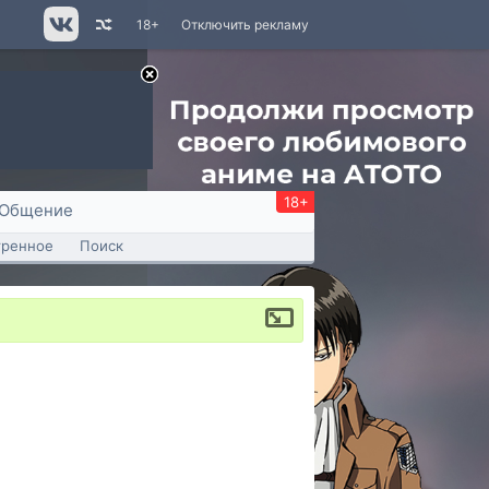
18+
Отключить рекламу
18+
Общение
тренное
Поиск