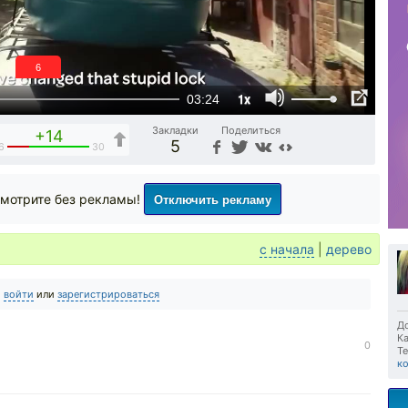
6
1x
03:24
Закладки
Поделиться
+14
5
6
30
Отключить рекламу
мотрите без рекламы!
с начала
|
дерево
о
войти
или
зарегистрироваться
До
Ка
0
Те
к