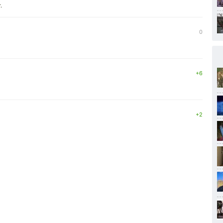
.
0
+6
+2