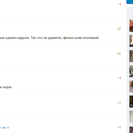
-1
+2
вые одним кадром. Так что не удивило, фильм шлак конченый.
+2
-1
и норм..
+1
т на ↓
+1