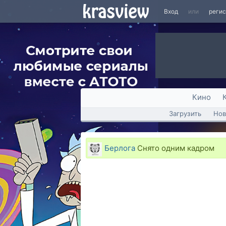
Вход
или
реги
Кино
Загрузить
Нов
Берлога
Снято одним кадром