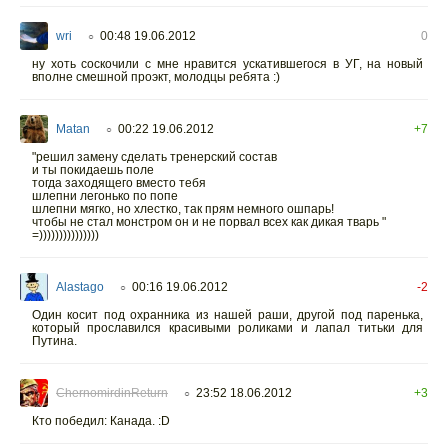
wri
00:48 19.06.2012
0
○
ну хоть соскочили с мне нравится ускатившегося в УГ, на новый
вполне смешной проэкт, молодцы ребята :)
Matan
00:22 19.06.2012
+7
○
"решил замену сделать тренерский состав
и ты покидаешь поле
тогда заходящего вместо тебя
шлепни легонько по попе
шлепни мягко, но хлестко, так прям немного ошпарь!
чтобы не стал монстром он и не порвал всех как дикая тварь "
=)))))))))))))))
Alastago
00:16 19.06.2012
-2
○
Один косит под охранника из нашей раши, другой под паренька,
который прославился красивыми роликами и лапал титьки для
Путина.
ChernomirdinReturn
23:52 18.06.2012
+3
○
Кто победил: Канада. :D