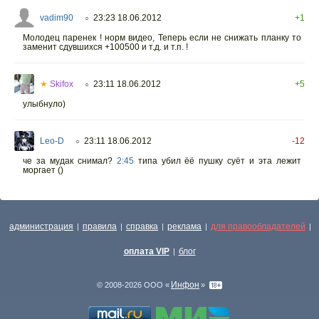
vadim90
23:23 18.06.2012
+1
○
Молодец паренек ! норм видео, Теперь если не снижать планку то
заменит сдувшихся +100500 и т.д. и т.п. !
★
Skifox
23:11 18.06.2012
+5
○
улыбнуло)
Leo-D
23:11 18.06.2012
-12
○
че за мудак снимал?
2:45
типа убил ёё пушку суёт и эта лежит
моргает ()
администрация
правила
справка
реклама
для правообладателей
|
|
|
|
|
оплата VIP
блог
|
Инфон
© 2008-2026 ООО «
»