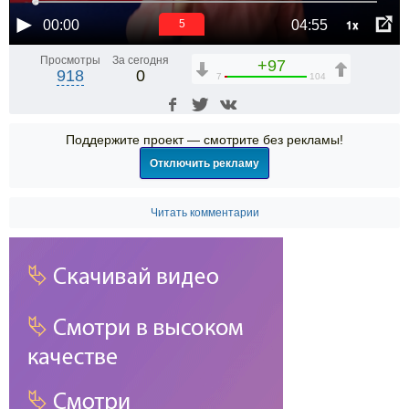
1x
00:00
04:55
5
Просмотры
За сегодня
+97
918
0
7
104
Поддержите проект — смотрите без рекламы!
Отключить рекламу
Читать комментарии