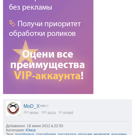
MoD_X
6163
| 0
201
видео
183
поста
10
друзей
Добавлено: 18 июня 2012 в 22:55
Категория:
Юмор
Теги:
spasiboeva
,
спасибоева
,
рассказать друзьям
,
кержаков
,
аршавин
,