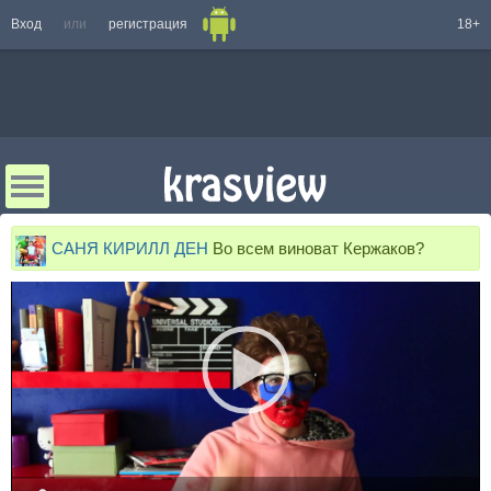
Вход
или
регистрация
18+
CАНЯ КИРИЛЛ ДЕН
Во всем виноват Кержаков?