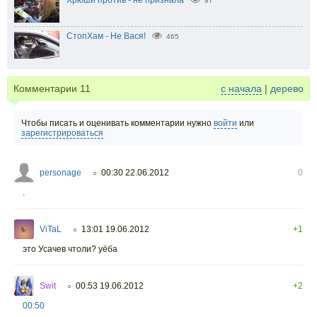
97
СтопХам - Не Вася!
465
Комментарии
11
с начала
|
дерево
Чтобы писать и оценивать комментарии нужно
войти
или
зарегистрироваться
personage
00:30 22.06.2012
0
○
.
ViTaL
13:01 19.06.2012
+1
○
это Усачев чтоли? уёба
Swit
00:53 19.06.2012
+2
○
00:50