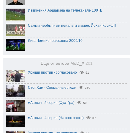
Извинения Аршавина на телеканале 100ТВ
Самый необычный пенальти в мире. Йохан Круиф!!!
Лига Чемпионов сезона 2009/10
Еще от автора MoD_X
201
Хрюши против - согласовано
51
СтопХам - Сломанные люди
369
мАсквич - 5 серия (Фуа-Гра)
50
мАсквич - 4 серия (На контрасте)
37
Хрюши против - не признала