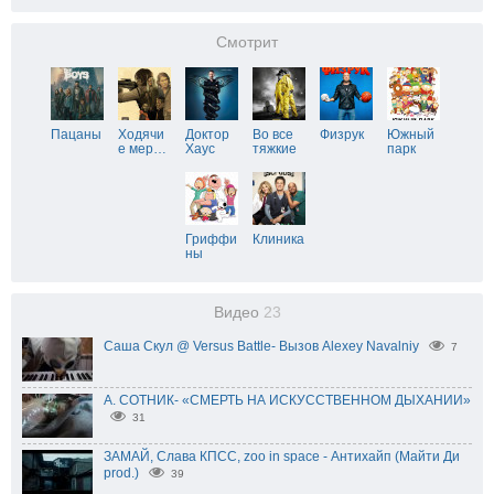
Смотрит
Пацаны
Ходячи
Доктор
Во все
Физрук
Южный
е мер
…
Хаус
тяжкие
парк
Гриффи
Клиника
ны
Видео
23
Саша Скул @ Versus Battle- Вызов Alexey Navalniy
7
А. СОТНИК- «СМЕРТЬ НА ИСКУССТВЕННОМ ДЫХАНИИ»
31
ЗАМАЙ, Слава КПСС, zoo in space - Антихайп (Майти Ди
prod.)
39