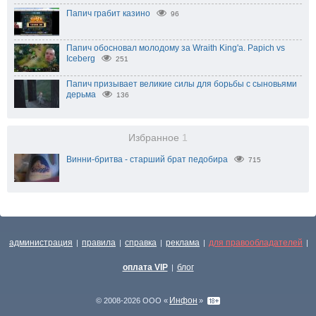
Папич грабит казино
96
Папич обосновал молодому за Wraith King'a. Papich vs
Iceberg
251
Папич призывает великие силы для борьбы с сыновьями
дерьма
136
Избранное
1
Винни-бритва - старший брат педобира
715
администрация
правила
справка
реклама
для правообладателей
|
|
|
|
|
оплата VIP
блог
|
Инфон
© 2008-2026 ООО «
»