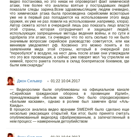
видео постановка, но это никак не опровергает факт химической
атаки, тем более что анализы взятые у пострадавших людей
показали следы зарина.Всем здравомыслящим людям очевидно,
что химическая атака была произведена сирийскими вс(которые
уже не в первый раз попадаются на использовании этого вида
оружия, их уже не раз ловили на использовании ,например, хлора).
Автор сюжета хотел в очередной лишь раз показать лицо власти
этой страны, которая сотрудничает и защищает людей,
использующих запрещенные методы ведения войны, и по сути и
одобрила эти атаки, т.к очевидно что по хоть сколько то ни было
значимым вопросам сирийское руководство советуется, или как
минимум уведомляет рф. Косвенно это можно понять и по
заявлениям мида этой страны, который в очередной раз
"переобулся" в воздухе, на нест день после атаки они утверждали
что это все провокация, а сейчас уже говорят мол "ну стреляли не
химией, просто ракета попала в склад боеприпасов боевиков, где
были хим.снаряды"
Джон Сильвер
01:22 10.04.2017
○
— Видеоролики были опубликованы на официальном канале
«Сирийская гражданская оборона в провинции Идлиб»,
принадлежащем «Белым каскам». Оно было спродюсировано
«Белыми касками», однако в ролике был замечен флаг «Аль-
Каиды».
В процессе анализа видео врачами SWEDHR было сделано еще
несколько ужасающих открытий. Как итог, было принято считать
опубликованный видеоряд сфабрикованным, а запечатленный в
нем процесс — намеренным детоубийством