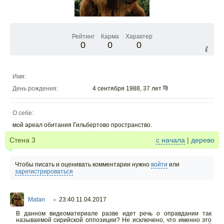
Рейтинг
Карма
Характер
0
0
0
Имя:
День рождения:
4 сентября 1988, 37 лет
О себе:
мой ареал обитания Гильбертово пространство.
Стена
3
с начала
|
дерево
Чтобы писать и оценивать комментарии нужно
войти
или
зарегистрироваться
Matan
23:40 11.04.2017
○
В данном видеоматериале разве идет речь о оправдании так
называемой сирийской оппозиции? Не исключено, что именно это