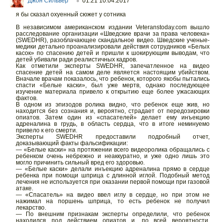
Джон Сильвер
01:21 10.04.2017
○
я бы сказал охуенный сюжет у сотника
В независимом американском издании Veteranstoday.com вышло
расследование организации «Шведские врачи за права человека»
(SWEDHR), разоблачающее скандальное видео. Шведские ученые-
медики детально проанализировали действия сотрудников «Белых
касок» по спасению детей и пришли к шокирующим выводам, что
детей убивали ради реалистичных кадров.
Как отметили эксперты SWEDHR, запечатленное на видео
спасение детей на самом деле является настоящим убийством.
Вначале врачам показалось, что ребенок, которого якобы пытались
спасти «Белые каски», был уже мертв, однако последующее
изучение материала привело к открытию еще более ужасающих
фактов.
В одном из эпизодов ролика видно, что ребенок еще жив, но
находится без сознания и, вероятно, страдает от передозировки
опиатов. Затем один из «спасателей» делает ему инъекцию
адреналина в грудь, в область сердца, что в итоге неминуемо
привело к его смерти.
Эксперты SWEDHR предоставили подробный отчет,
доказывающий факты фальсификации:
— «Белые каски» на протяжении всего видеоролика обращались с
ребенком очень небрежно и неаккуратно, и уже одно лишь это
могло причинить сильный вред его здоровью.
— «Белые каски» делали инъекцию адреналина прямо в сердце
ребенка при помощи шприца с длинной иглой. Подобный метод
лечения не используется при оказании первой помощи при газовой
атаке.
— «Спасатель» на видео ввел иглу в сердце, но при этом не
нажимал на поршень шприца, то есть ребенок не получил
лекарство.
— По внешним признакам эксперты определили, что ребенок
находился под действием опиатов и, по всей вероятности,