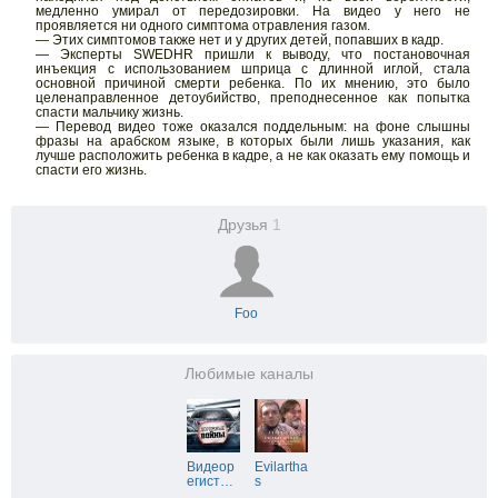
медленно умирал от передозировки. На видео у него не
проявляется ни одного симптома отравления газом.
— Этих симптомов также нет и у других детей, попавших в кадр.
— Эксперты SWEDHR пришли к выводу, что постановочная
инъекция с использованием шприца с длинной иглой, стала
основной причиной смерти ребенка. По их мнению, это было
целенаправленное детоубийство, преподнесенное как попытка
спасти мальчику жизнь.
— Перевод видео тоже оказался поддельным: на фоне слышны
фразы на арабском языке, в которых были лишь указания, как
лучше расположить ребенка в кадре, а не как оказать ему помощь и
спасти его жизнь.
Друзья
1
Foo
Любимые каналы
Видеор
Evilartha
егист
…
s