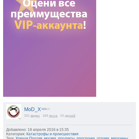
MoD_X
6163
| 0
201
видео
183
поста
10
друзей
Добавлено: 18 апреля 2016 в 15:35
Категория:
Катастрофы и происшествия
Теги:
Хрюши Против
,
москва
,
продукты
,
просрочка
,
отрава
,
магазины