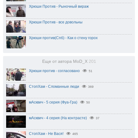
Хрюши Против - Рыночный вираж
Хрюши Против - все довольны
Хрюши против(Спб) - Как о стену горох
Еще от автора MoD_X
201
Хрюши против - согласовано
51
СтопХам - Сломанные люди
369
мАсквич - 5 серия (Фуа-Гра)
50
мАсквич - 4 серия (На контрасте)
37
СтопХам - Не Вася!
465