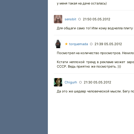
у меня такая на даче осталась)
senobit
21:50 05.05.2012
○
Для общаги само то! Или кому водчелла плиту
★
torquemada
21:39 05.05.2012
○
Посмотрел на количество просмотров. Нехило 
Кстати неплохой тренд в рекламе может зарод
СССР. Ведь приятно же посмотреть. )))
Chigurh
21:30 05.05.2012
○
Да это же шедевр человеческой мысли. Бегу по