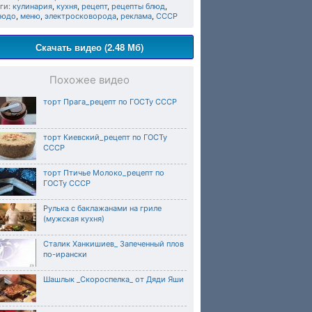
ги:
кулинария
,
кухня
,
рецепт
,
рецепты блюд
,
людо
,
меню
,
электросковорода
,
реклама
,
СССР
Скачать видео (2.48 Мб)
Похожее видео
торт Прага_рецепт по ГОСТу СССР
торт Киевский_рецепт по ГОСТу
СССР
торт Птичье Молоко_рецепт по
ГОСТу СССР
Рулька с баклажанами на гриле
(мужская кухня)
Сталик Ханкишиев_ Запеченный плов
по-ирански
Шашлык _Скороспелка_ от Дяди Яши