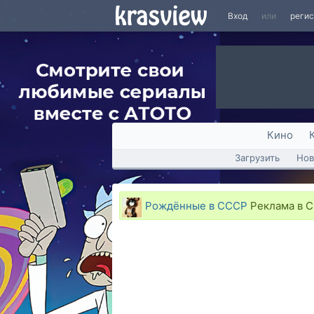
Вход
или
реги
Кино
Загрузить
Нов
Рождённые в СССР
Реклама в С