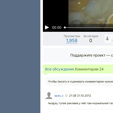
00:00
Просмотры
За сегодня
1,958
0
2
Поддержите проект — с
Все обсуждения.
Комментарии
24
Чтобы писать и оценивать комментарии нужн
apex_x
21:38 21.10.2012
○
пыздэц тупая реклама.у неё там нормальная г