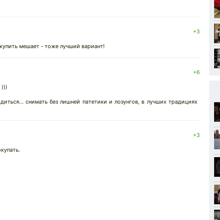
+3
 купить мешает - тоже лучший вариант!
+6
)))
иться... снимать без лишней патетики и лозунгов, в лучших традициях
+3
купать.