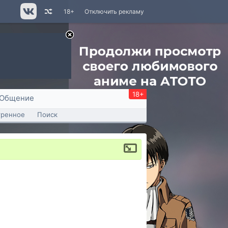
18+
Отключить рекламу
18+
Общение
тренное
Поиск