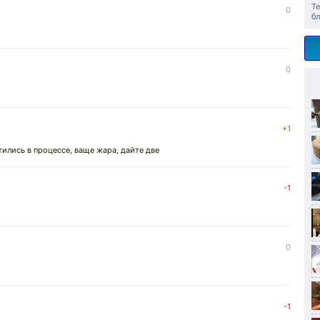
Те
0
б
0
+1
тились в процессе, ваще жара, дайте две
-1
0
-1