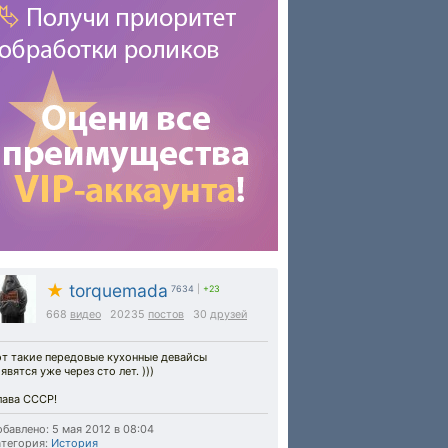
★
torquemada
7634
|
+23
668
видео
20235
постов
30
друзей
от такие передовые кухонные девайсы
явятся уже через сто лет. )))
лава СССР!
бавлено: 5 мая 2012 в 08:04
тегория:
История