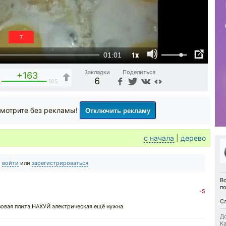
6
1x
01:01
Закладки
Поделиться
+163
6
165
Отключить рекламу
мотрите без рекламы!
с начала
|
дерево
о
войти
или
зарегистрироваться
В
по
-5
С
азовая плита,НАXУЙ электрическая ещё нужна
До
Ка