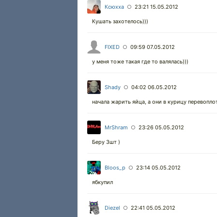
Ксюхха
23:21 15.05.2012
○
Кушать захотелось)))
FIXED
09:59 07.05.2012
○
у меня тоже такая где то валялась)))
Shady
04:02 06.05.2012
○
начала жарить яйца, а они в курицу перевопло
MrShram
23:26 05.05.2012
○
Беру 3шт )
Bloos_p
23:14 05.05.2012
○
ябкупил
Diezel
22:41 05.05.2012
○