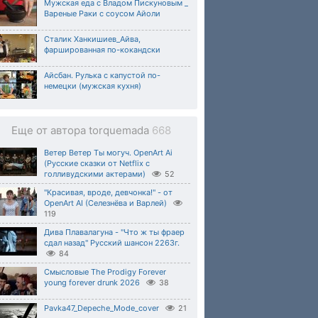
Мужская еда c Владом Пискуновым _
Вареные Раки с соусом Айоли
Сталик Ханкишиев_Айва,
фаршированная по-кокандски
Айсбан. Рулька с капустой по-
немецки (мужская кухня)
Еще от автора torquemada
668
Ветер Ветер Ты могуч. OpenArt Ai
(Русские сказки от Netflix с
голливудскими актерами)
52
"Красивая, вроде, девчонка!" - от
OpenArt AI (Селезнёва и Варлей)
119
Дива Плавалагуна - "Что ж ты фраер
сдал назад" Русский шансон 2263г.
84
Смысловые The Prodigy Forever
young forever drunk 2026
38
Pavka47_Depeche_Mode_cover
21