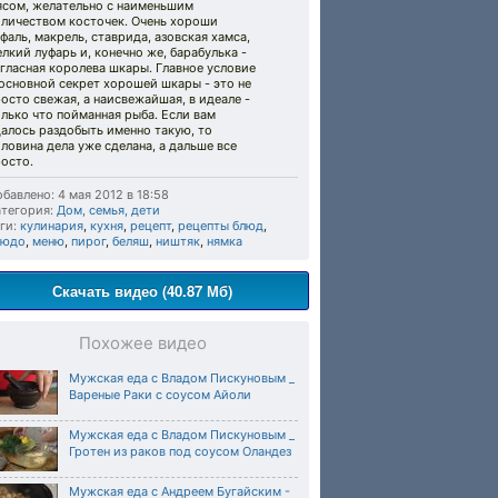
ясом, желательно с наименьшим
оличеством косточек. Очень хороши
фаль, макрель, ставрида, азовская хамса,
лкий луфарь и, конечно же, барабулька -
гласная королева шкары. Главное условие
основной секрет хорошей шкары - это не
осто свежая, а наисвежайшая, в идеале -
лько что пойманная рыба. Если вам
алось раздобыть именно такую, то
ловина дела уже сделана, а дальше все
осто.
бавлено: 4 мая 2012 в 18:58
тегория:
Дом, семья, дети
ги:
кулинария
,
кухня
,
рецепт
,
рецепты блюд
,
людо
,
меню
,
пирог
,
беляш
,
ништяк
,
нямка
Скачать видео (40.87 Мб)
Похожее видео
Мужская еда c Владом Пискуновым _
Вареные Раки с соусом Айоли
Мужская еда c Владом Пискуновым _
Гротен из раков под соусом Оландез
Мужская еда c Андреем Бугайским -