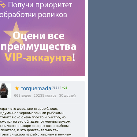
★
torquemada
7634
|
+23
668
видео
20235
постов
30
друзей
ара - это довольно старое блюдо,
ридуманное черноморскими рыбаками.
товится оно очень просто и быстро, но
смотря на это обладает отменным вкусом.
ень часто о шкаре говорят как о рыбном
ликатесе, и это действительно так!
отовится шкара из рыб с жирным и нежным