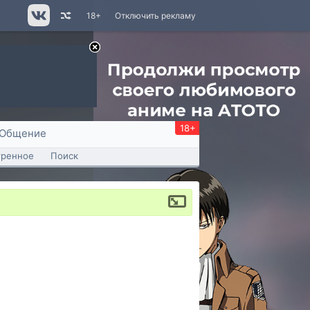
18+
Отключить рекламу
18+
Общение
тренное
Поиск