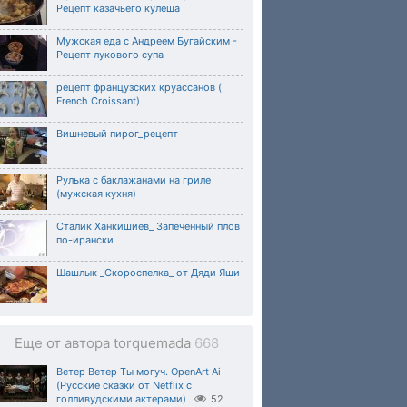
Рецепт казачьего кулеша
Мужская еда c Андреем Бугайским -
Рецепт лукового супа
рецепт французских круассанов (
French Croissant)
Вишневый пирог_рецепт
Рулька с баклажанами на гриле
(мужская кухня)
Сталик Ханкишиев_ Запеченный плов
по-ирански
Шашлык _Скороспелка_ от Дяди Яши
Еще от автора torquemada
668
Ветер Ветер Ты могуч. OpenArt Ai
(Русские сказки от Netflix с
голливудскими актерами)
52