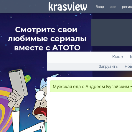
Вход
или
реги
Кино
Загрузить
Нов
Мужская еда c Андреем Бугайским 