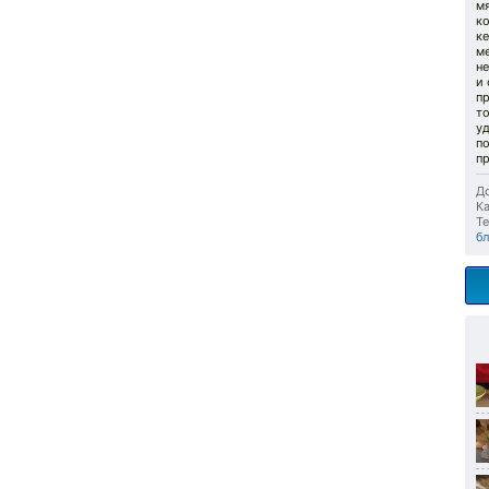
м
к
ке
ме
не
и 
пр
то
уд
по
пр
До
Ка
Те
б