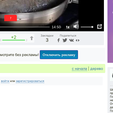
6
1x
14:50
Закладки
Поделиться
+2
3
0
2
Отключить рекламу
мотрите без рекламы!
с начала
|
дерево
о
войти
или
зарегистрироваться
Шк
п
Го
не
Оч
де
Г