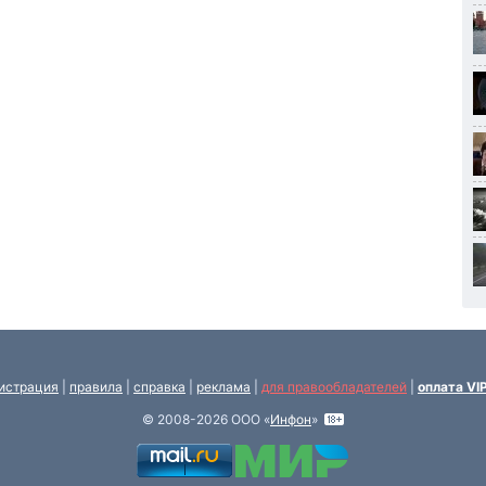
истрация
|
правила
|
справка
|
реклама
|
для правообладателей
|
оплата VI
© 2008-2026 ООО «
Инфон
»