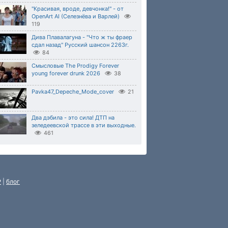
"Красивая, вроде, девчонка!" - от
OpenArt AI (Селезнёва и Варлей)
119
Дива Плавалагуна - "Что ж ты фраер
сдал назад" Русский шансон 2263г.
84
Смысловые The Prodigy Forever
young forever drunk 2026
38
Pavka47_Depeche_Mode_cover
21
Два дэбила - это сила! ДТП на
зеледеевской трассе в эти выходные.
461
P
|
блог