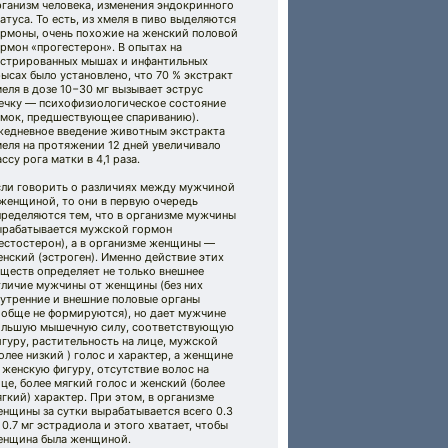
ганизм человека, изменения эндокринного
атуса. То есть, из хмеля в пиво выделяются
ормоны, очень похожие на женский половой
рмон «прогестерон». В опытах на
астрированных мышах и инфантильных
ысах было установлено, что 70 % экстракт
еля в дозе 10−30 мг вызывает эструс
течку — психофизиологическое состояние
амок, предшествующее спариванию).
жедневное введение животным экстракта
еля на протяжении 12 дней увеличивало
ссу рога матки в 4,1 раза.
сли говорить о различиях между мужчиной
женщиной, то они в первую очередь
пределяются тем, что в организме мужчины
ырабатывается мужской гормон
естостерон), а в организме женщины —
нский (эстроген). Именно действие этих
ществ определяет не только внешнее
тличие мужчины от женщины (без них
нутренние и внешние половые органы
ообще не формируются), но дает мужчине
ольшую мышечную силу, соответствующую
гуру, растительность на лице, мужской
олее низкий ) голос и характер, а женщине
женскую фигуру, отсутствие волос на
це, более мягкий голос и женский (более
гкий) характер. При этом, в организме
нщины за сутки вырабатывается всего 0.3
0.7 мг эстрадиола и этого хватает, чтобы
енщина была женщиной.