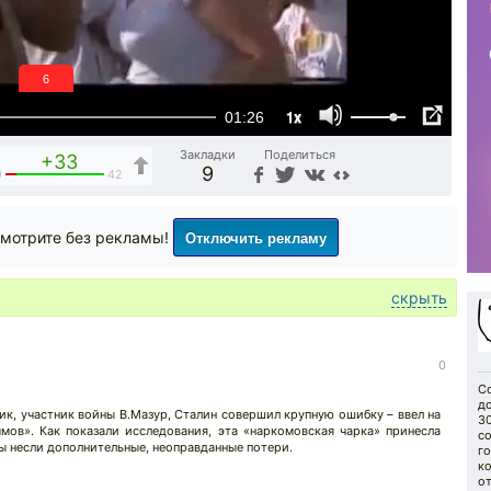
5
1x
01:26
Закладки
Поделиться
+33
9
9
42
Отключить рекламу
мотрите без рекламы!
скрыть
0
С
до
ик, участник войны В.Мазур, Сталин совершил крупную ошибку – ввел на
30
мов». Как показали исследования, эта «наркомовская чарка» принесла
с
ы несли дополнительные, неоправданные потери.
го
ко
о