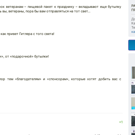
Р
рок ветеранам – пищевой пакет к празднику – вкладывают еще бутылку
ПР
ь вы, ветераны, пора бы вам отправляться на тот свет…
До
Ка
Те
ка
 как привет Гитлера с того света!
», от «подарочной» бутылки!
ор тем «благодетелям» и «спонсорам», которые хотят добить вас с
+1