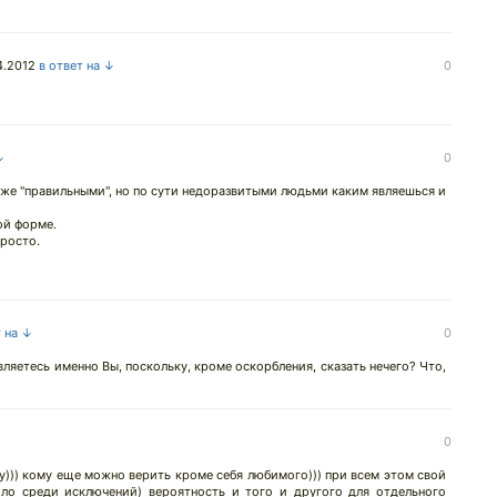
4.2012
в ответ на ↓
0
↓
0
 же "правильными", но по сути недоразвитыми людьми каким являешься и
ой форме.
просто.
т на ↓
0
вляетесь именно Вы, поскольку, кроме оскорбления, сказать нечего? Что,
0
))) кому еще можно верить кроме себя любимого))) при всем этом свой
ло среди исключений) вероятность и того и другого для отдельного