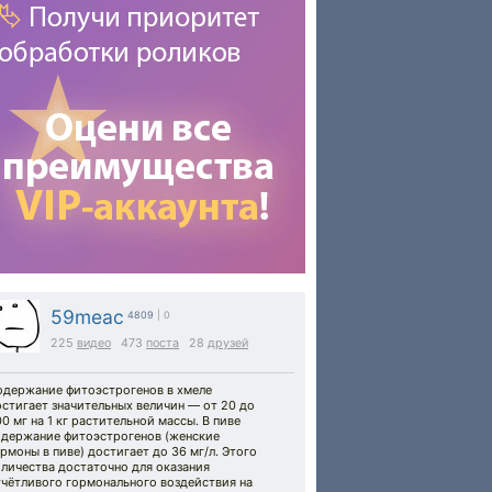
59meac
4809
| 0
225
видео
473
поста
28
друзей
одержание фитоэстрогенов в хмеле
стигает значительных величин — от 20 до
0 мг на 1 кг растительной массы. В пиве
одержание фитоэстрогенов (женские
рмоны в пиве) достигает до 36 мг/л. Этого
личества достаточно для оказания
тчётливого гормонального воздействия на