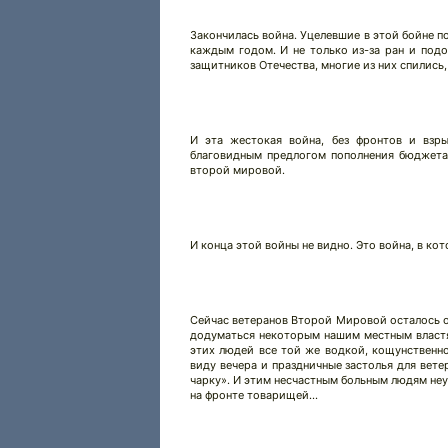
Закончилась война. Уцелевшие в этой бойне п
каждым годом. И не только из-за ран и под
защитников Отечества, многие из них спились
И эта жестокая война, без фронтов и взры
благовидным предлогом пополнения бюджета 
второй мировой.
И конца этой войны не видно. Это война, в к
Сейчас ветеранов Второй Мировой осталось оч
додуматься некоторым нашим местным властя
этих людей все той же водкой, кощунственно
виду вечера и праздничные застолья для вет
чарку». И этим несчастным больным людям неуд
на фронте товарищей…