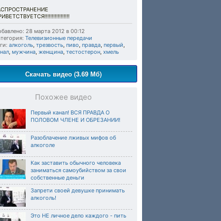
АСПРОСТРАНЕНИЕ
ИВЕТСТВУЕТСЯ!!!!!!!!!!!!!!!!!
бавлено: 28 марта 2012 в 00:12
тегория:
Телевизионные передачи
ги:
алкоголь
,
трезвость
,
пиво
,
правда
,
первый
,
нал
,
мужчина
,
женщина
,
тестостерон
,
хмель
Скачать видео (3.69 Мб)
Похожее видео
Первый канал! ВСЯ ПРАВДА О
ПОЛОВОМ ЧЛЕНЕ И ОБРЕЗАНИИ!
Разоблачение лживых мифов об
алкоголе
Как заставить обычного человека
заниматься самоубийством за свои
собственные деньги
Запрети своей девушке принимать
алкоголь!
Это НЕ личное дело каждого - пить