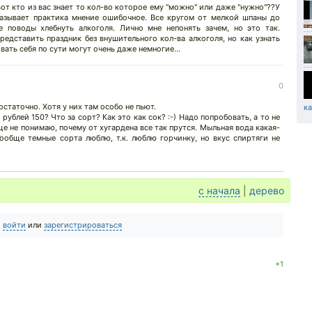
от кто из вас знает то кол-во которое ему "можно" или даже "нужно"??У
казывает практика мнение ошибочное. Все кругом от мелкой шпаны до
 поводы хлебнуть алкоголя. Лично мне непонять зачем, но это так.
едставить праздник без внушительного кол-ва алкоголя, но как узнать
вать себя по сути могут очень даже немногие...
0
остаточно. Хотя у них там особо не пьют.
ка
 рублей 150? Что за сорт? Как это как сок? :-) Надо попробовать, а то не
ще не понимаю, почему от хугардена все так прутся. Мыльная вода какая-
ообще темные сорта люблю, т.к. люблю горчинку, но вкус спиртяги не
с начала
|
дерево
о
войти
или
зарегистрироваться
+1