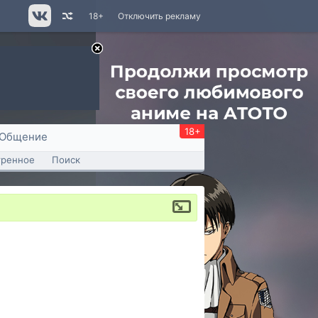
18+
Отключить рекламу
18+
Общение
тренное
Поиск