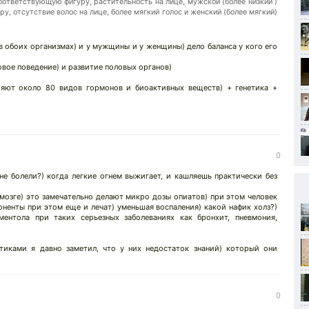
ответствующую фигуру, растительность на лице, мужской (более низкий )
у, отсутствие волос на лице, более мягкий голос и женский (более мягкий)
 в обоих организмах) и у мужщины и у женщины) дело баланса у кого его
овое поведение) и развитие половых органов)
ияют около 80 видов гормонов и биоактивных веществ) + генетика +
0
е болели?) когда легкие огнем выжигает, и кашляешь практически без
мозге) это замечательно делают микро дозы опиатов) при этом человек
ненты при этом еще и лечат) уменьшая воспаления) какой нафик холз?)
ентола при таких серьезных заболеваниях как бронхит, пневмония,
атиками я давно заметил, что у них недостаток знаний) который они
0