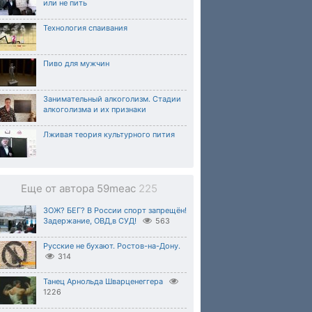
или не пить
Технология спаивания
Пиво для мужчин
Занимательный алкоголизм. Стадии
алкоголизма и их признаки
Лживая теория культурного пития
Еще от автора 59meac
225
ЗОЖ? БЕГ? В России спорт запрещён!
Задержание, ОВД,в СУД!
563
Русские не бухают. Ростов-на-Дону.
314
Танец Арнольда Шварценеггера
1226