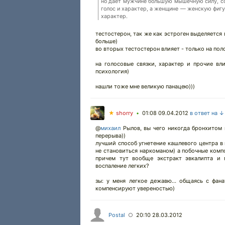
но дает мужчине большую мышечную силу, со
голос и характер, а женщине — женскую фигур
характер.
тестостерон, так же как эстроген выделяется
больше)
во вторых тестостерон влияет - только на пол
на голосовые связки, характер и прочие вл
психология)
нашли тоже мне великую панацею)))
★
shorry
01:08 09.04.2012
в ответ на ↓
•
@
михаил
Рылов, вы чего никогда бронхитом н
перерыва))
лучший способ угнетение кашлевого центра в 
не становиться наркоманом) а побочные компо
причем тут вообще экстракт эвкалипта и м
воспаление легких?
зы: у меня легкое дежавю... общаясь с фан
компенсируют увереностью)
Postal
20:10 28.03.2012
○