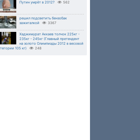
Путин умрёт в 2012?
562
решил подсветить бензобак
зажигалкой
3367
Хаджимурат Аккаев толчок 225кг -
235кг - 245кг (Главный претендент
на золото Олимпиады 2012 в весовой
тегории 105 кг)
248