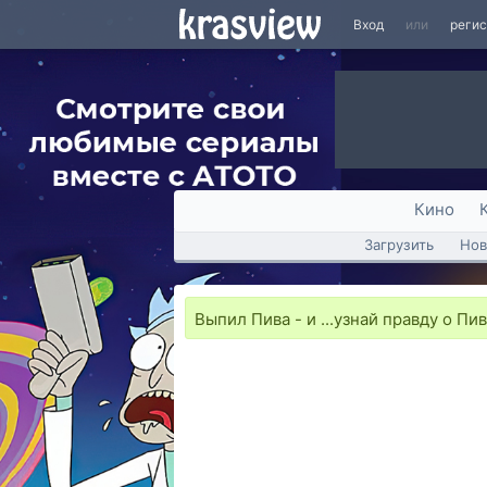
Вход
или
реги
Кино
Загрузить
Нов
Выпил Пива - и ...узнай правду о Пив