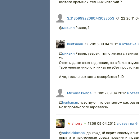
настало время ох..тельных историй ?
3_113599922080743033553
22:26 11.0
○
@
михаил
Рылов, 1
huntsman
20:16 09.04.2012
в ответ на 
○
@
михаил
Рылов, уверен, ты по жизни с такими
ты.
Ответы даже вполне детские, но в более заумн
Твоё мнение никого и никак не е6ет просто на
А чо, только сектанты оскорбляют? :D
Михаил Рылов
18:17 09.04.2012
в отве
○
@
huntsman
,
чувствую, что сектантом как раз я
мозг проалкоголизировался?!
★
shorry
11:09 09.04.2012
в ответ на ↓
•
@
sobolekkesha
,
да каждый верит своему опыту
опыт это исключение среди правил) и прави