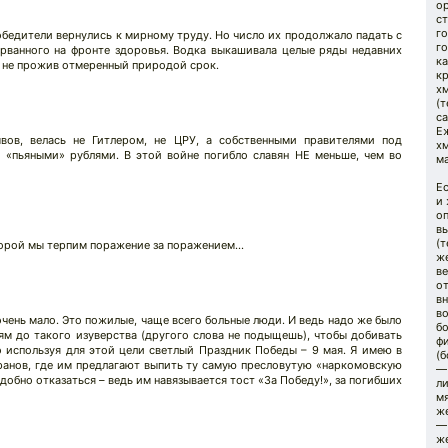
ор
ст
г
обедители вернулись к мирному труду. Но число их продолжало падать с
го
орванного на фронте здоровья. Водка выкашивала целые ряды недавних
к
, не прожив отмеренный природой срок.
кр
хм
(
с
Е
вов, велась не Гитлером, не ЦРУ, а собственными правителями под
хм
«пьяными» рублями. В этой войне погибло славян НЕ меньше, чем во
ма
Е
и 
о
в
(т
оторой мы терпим поражение за поражением…
же
ве
о
в
в
ень мало. Это пожилые, чаще всего больные люди. И ведь надо же было
б
м до такого изуверства (другого слова не подыщешь), чтобы добивать
фи
 используя для этой цели светлый Праздник Победы – 9 мая. Я имею в
(б
еранов, где им предлагают выпить ту самую пресловутую «наркомовскую
— 
обно отказаться – ведь им навязывается тост «За Победу!», за погибших
ли
мя
же
— 
ж