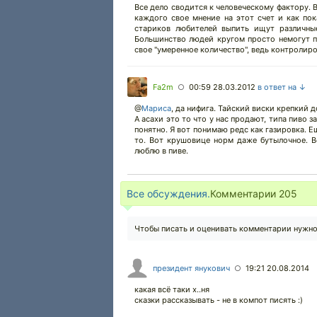
Все дело сводится к человеческому фактору. В
каждого свое мнение на этот счет и как по
стариков любителей выпить ищут различные
Большинство людей кругом просто немогут пр
свое "умеренное количество", ведь контролиро
Fa2m
00:59 28.03.2012
в ответ на ↓
○
@
Мариса
, да нифига. Тайский виски крепкий д
А асахи это то что у нас продают, типа пиво за
понятно. Я вот понимаю редс как газировка. Е
то. Вот крушовице норм даже бутылочное. В
люблю в пиве.
Все обсуждения.
Комментарии
205
Чтобы писать и оценивать комментарии нужн
президент янукович
19:21 20.08.2014
○
какая всё таки х..ня
сказки рассказывать - не в компот писять :)