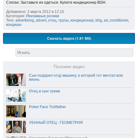
Слоган: Заставьте их одеться. Купите кондиционер BGH.
Добавлено: 2 марта 2012 в 12:10
Категория:
Рекламные ролики
Теги:
advertising
,
advert
,
отец
,
трусы
,
кондиционер
,
bhg
,
air
,
conditioner
,
кондишн
Скачать видео (1.91 Мб)
Похожее видео
Сын подарил отцу машину, о которой тот мечтал всю
жизнь
Отец и сын трюки
Poker Face Trollfather
УЕННЫЙ ОТЕЦ - ГЕОМЕТРИЯ