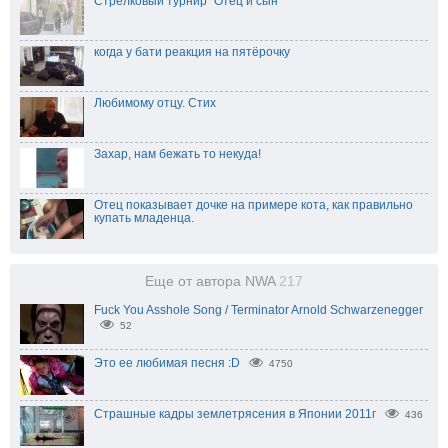
Стрелковый турнир "Отец и сын"
когда у бати реакция на пятёрочку
Любимому отцу. Стих
Захар, нам бежать то некуда!
Отец показывает дочке на примере кота, как правильно
купать младенца.
Еще от автора NWA
217
Fuck You Asshole Song / Terminator Arnold Schwarzenegger
52
Это ее любимая песня :D
4750
Страшные кадры землетрясения в Японии 2011г
436