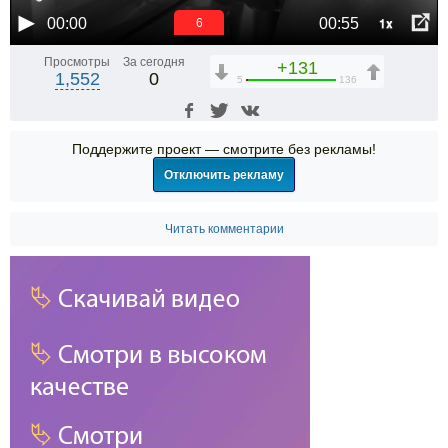
1x
00:00
00:55
5
Просмотры
За сегодня
+131
1,552
0
5
136
Поддержите проект — смотрите без рекламы!
Отключить рекламу
Читать комментарии