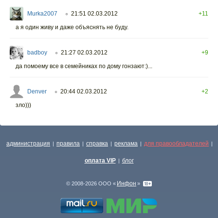
Murka2007
21:51 02.03.2012
+11
○
а я один живу и даже объяснять не буду.
badboy
21:27 02.03.2012
+9
○
да помоему все в семейниках по дому гонзают:)...
Denver
20:44 02.03.2012
+2
○
зло)))
администрация
правила
справка
реклама
для правообладателей
|
|
|
|
|
оплата VIP
блог
|
Инфон
© 2008-2026 ООО «
»