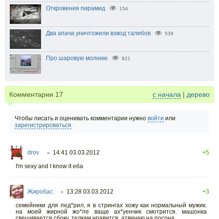
Откровения пирамид
154
Два апача уничтожили взвод талибов
539
Про шаровую молнию
821
Комментарии
17
с начала
|
дерево
Чтобы писать и оценивать комментарии нужно
войти
или
зарегистрироваться
drov
14:41 03.03.2012
+5
○
I'm sexy and I know it еба
Жиробас
13:28 03.03.2012
+3
○
семейники для пед*рил, я в стрингах хожу как нормальный мужик.
на моей жирной жо*пе ваще ах*уенчик смотрится. машонка
свешивается сбоку, телкам нравится. атвичаю на посона.