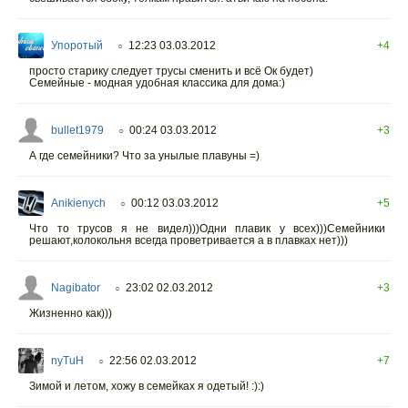
Упоротый
12:23 03.03.2012
+4
○
просто старику следует трусы сменить и всё Ок будет)
Семейные - модная удобная классика для дома:)
bullet1979
00:24 03.03.2012
+3
○
А где семейники? Что за унылые плавуны =)
Anikienych
00:12 03.03.2012
+5
○
Что то трусов я не видел)))Одни плавик у всех)))Семейники
решают,колокольня всегда проветривается а в плавках нет)))
Nagibator
23:02 02.03.2012
+3
○
Жизненно как)))
nyTuH
22:56 02.03.2012
+7
○
Зимой и летом, хожу в семейках я одетый! :):)