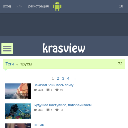
Вход
или
регистрация
18+
Теги
→
трусы
72
1
2
3
4
→
Заказал блин посылочку...
434
1
+9
00:12
Будущее наступило, поворачиваем.
343
5
−3
00:06
ПШИК