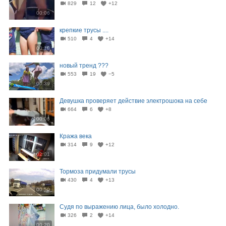
829
12
+12
00:06
крепкие трусы ....
510
4
+14
00:18
новый тренд ???
553
19
−5
00:39
Девушка проверяет действие электрошока на себе
664
6
+8
00:06
Кража века
314
9
+12
02:01
Тормоза придумали трусы
430
4
+13
00:50
Судя по выражению лица, было холодно.
326
2
+14
00:20