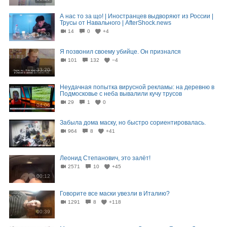
А нас то за що! | Иностранцев выдворяют из России |
Трусы от Навального | AfterShock.news
14
0
+4
12:53
Я позвонил своему убийце. Он признался
101
132
−4
33:20
Неудачная попытка вирусной рекламы: на деревню в
Подмосковье с неба вывалили кучу трусов
29
1
0
04:06
Забыла дома маску, но быстро сориентировалась.
964
8
+41
00:50
Леонид Степанович, это залёт!
2571
10
+45
00:12
Говорите все маски увезли в Италию?
1291
8
+118
00:39