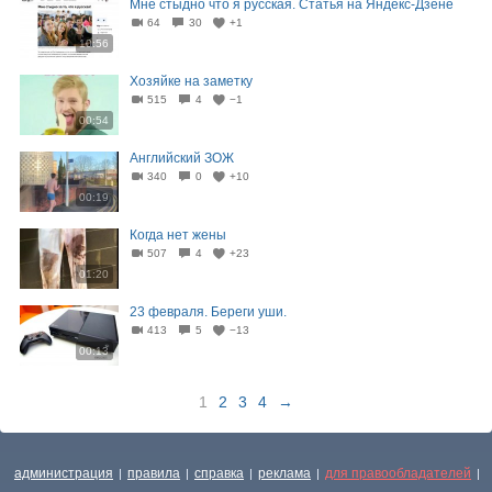
Мне стыдно что я русская. Статья на Яндекс-Дзене
64
30
+1
10:56
Хозяйке на заметку
515
4
−1
00:54
Английский ЗОЖ
340
0
+10
00:19
Когда нет жены
507
4
+23
01:20
23 февраля. Береги уши.
413
5
−13
00:13
1
2
3
4
→
администрация
правила
справка
реклама
для правообладателей
|
|
|
|
|