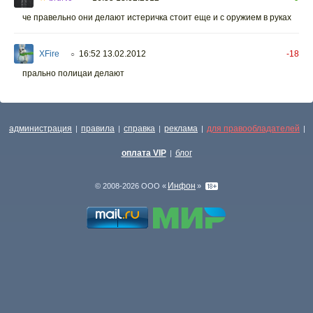
че правельно они делают истеричка стоит еще и с оружием в руках
XFire
16:52 13.02.2012
-18
○
прально полицаи делают
администрация
правила
справка
реклама
для правообладателей
|
|
|
|
|
оплата VIP
блог
|
Инфон
© 2008-2026 ООО «
»