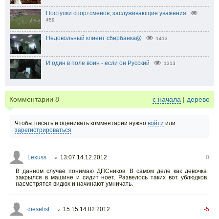
Поступки спортсменов, заслуживающие уважения
459
Недовольный клиент сбербанка@
1413
И один в поле воин - если он Русский
1313
Комментарии
8
с начала
|
дерево
Чтобы писать и оценивать комментарии нужно
войти
или
зарегистрироваться
Lexuss
13:07 14.12.2012
0
○
В данном случае понимаю ДПСников. В самом деле как девочка
закрылся в машине и сидит ноет. Развелось таких вот ублюдков
насмотрятся видюх и начинают умничать.
dieselist
15:15 14.02.2012
-5
○