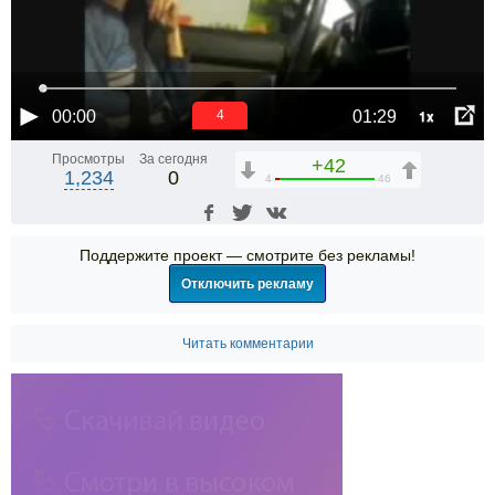
1x
00:00
01:29
3
Просмотры
За сегодня
+42
1,234
0
4
46
Поддержите проект — смотрите без рекламы!
Отключить рекламу
Читать комментарии