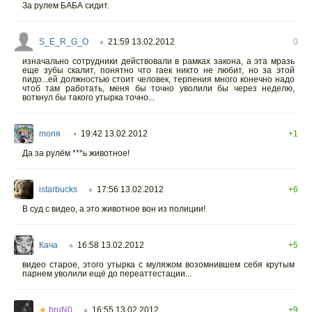
За рулем БАБА сидит.
S_E_R_G_O
21:59 13.02.2012
0
○
изначально сотрудники действовали в рамках закона, а эта мразь
еще зубы скалит, понятно что гаек никто не любит, но за этой
пидо...ей должностью стоит человек, терпения много конечно надо
чтоб там работать, меня бы точно уволили бы через неделю,
воткнул бы такого утырка точно...
monя
19:42 13.02.2012
+1
•
Да за рулём ***ь животное!
istarbucks
17:56 13.02.2012
+6
○
В суд с видео, а это животное вон из полиции!
Кача
16:58 13.02.2012
+5
○
видео старое, этого утырка с муляжом возомнившем себя крутым
парнем уволили ещё до переаттестации...
★
bruN0
16:55 13.02.2012
+9
○