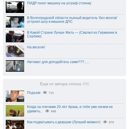
ПИДР гонит машину на штраф стоянку
В Волгоградской области пьяный водитель 'без мозгов'
устроил шоу в машине ДПС
В Какой Стране Лучше Жить — (Свалил из Германии в
Сербию)
На веселе!
Автомат для догодайтесь сами???......
Еще от автора cronus
486
Подъем
715
Koгда за плeчaми 20 лeт бpaка, и тeбя ужe ничeм нe
yдивить...
668
Как подкатывать к девушке (Лучший момент)
979