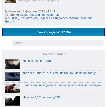
486
видео
383
поста
289
друзей
Добавлено: 13 февраля 2012 в 16:44
Категория:
Катастрофы и происшествия
Теги:
ДПС
,
Лох
,
Автомат
,
Водитель
,
Видео регистратор
,
Машина
,
Трасса
Скачать видео (1.17 Мб)
Похожее видео
Когда сел на автомат
пытался напоить его кофе, но все пошло не по плану
Сумасшедший водитела решил прокатиться на лобовухе
Машина ДПС попала в ДТП