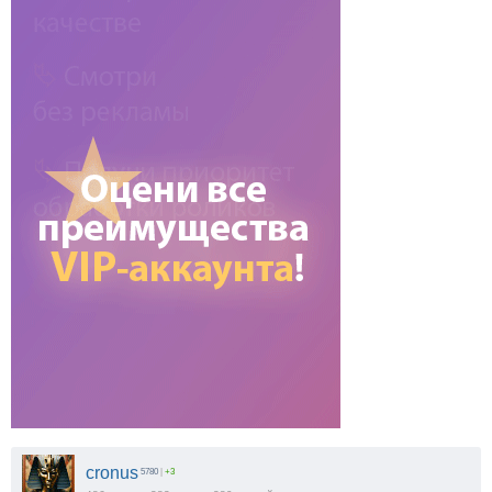
cronus
5780
|
+3