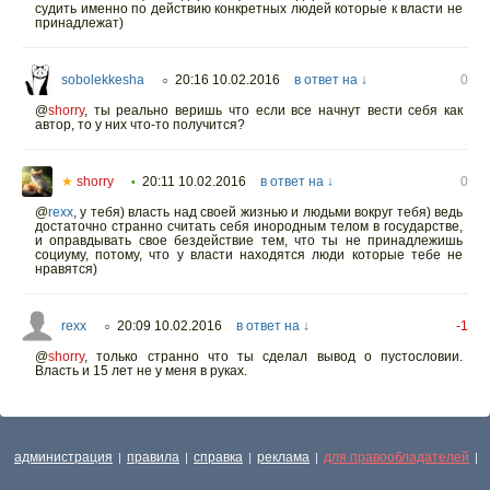
судить именно по действию конкретных людей которые к власти не
принадлежат)
sobolekkesha
20:16 10.02.2016
в ответ на ↓
0
○
@
shorry
,
ты реально веришь что если все начнут вести себя как
автор, то у них что-то получится?
★
shorry
20:11 10.02.2016
в ответ на ↓
0
•
@
rexx
,
у тебя) власть над своей жизнью и людьми вокруг тебя) ведь
достаточно странно считать себя инородным телом в государстве,
и оправдывать свое бездействие тем, что ты не принадлежишь
социуму, потому, что у власти находятся люди которые тебе не
нравятся)
rexx
20:09 10.02.2016
в ответ на ↓
-1
○
@
shorry
,
только странно что ты сделал вывод о пустословии.
Власть и 15 лет не у меня в руках.
администрация
правила
справка
реклама
для правообладателей
|
|
|
|
|