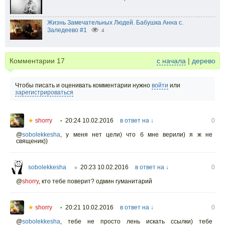
Жизнь Замечательных Людей. Бабушка Анна с.
Заледеево #1
4
Комментарии
17
с начала
|
дерево
Чтобы писать и оценивать комментарии нужно
войти
или
зарегистрироваться
★
shorry
20:24 10.02.2016
в ответ на ↓
0
•
@
sobolekkesha
,
у меня нет цели) что б мне верили) я ж не
священик))
sobolekkesha
20:23 10.02.2016
в ответ на ↓
0
○
@
shorry
,
кто тебе поверит? одмин гуманитарий
★
shorry
20:21 10.02.2016
в ответ на ↓
0
•
@
sobolekkesha
,
тебе не просто лень искать ссылки) тебе