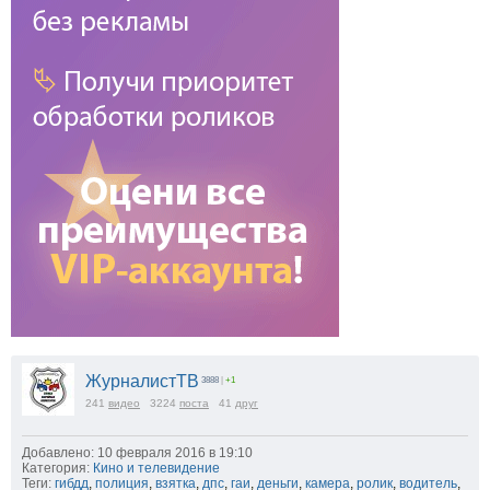
ЖурналистТВ
3888
|
+1
241
видео
3224
поста
41
друг
Добавлено: 10 февраля 2016 в 19:10
Категория:
Кино и телевидение
Теги:
гибдд
,
полиция
,
взятка
,
дпс
,
гаи
,
деньги
,
камера
,
ролик
,
водитель
,