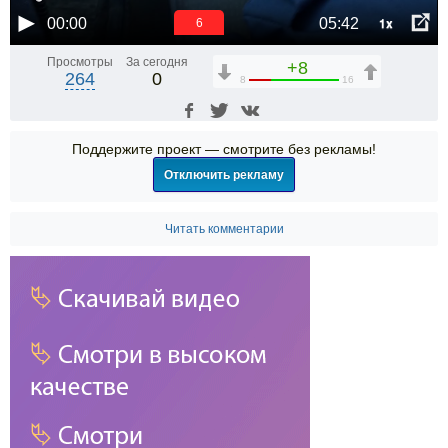
1x
00:00
05:42
6
Просмотры
За сегодня
+8
264
0
8
16
Поддержите проект — смотрите без рекламы!
Отключить рекламу
Читать комментарии