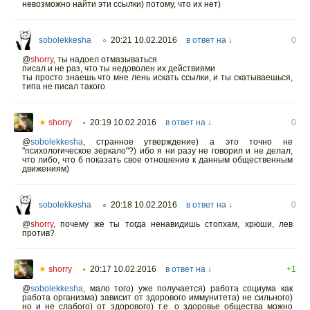
невозможно найти эти ссылки) потому, что их нет)
sobolekkesha
20:21 10.02.2016
в ответ на ↓
0
○
@
shorry
,
ты надоел отмазываться
писал и не раз, что ты недоволен их действиями
ты просто знаешь что мне лень искать ссылки, и ты скатываешься,
типа не писал такого
★
shorry
20:19 10.02.2016
в ответ на ↓
0
•
@
sobolekkesha
,
странное утверждение) а это точно не
"психологическое зеркало"?) ибо я ни разу не говорил и не делал,
что либо, что б показать свое отношение к данным общественным
движениям)
sobolekkesha
20:18 10.02.2016
в ответ на ↓
0
○
@
shorry
,
почему же ты тогда ненавидишь стопхам, хрюши, лев
против?
★
shorry
20:17 10.02.2016
в ответ на ↓
+1
•
@
sobolekkesha
,
мало того) уже получается) работа социума как
работа организма) зависит от здорового иммунитета) не сильного)
но и не слабого) от здорового) т.е. о здоровье общества можно