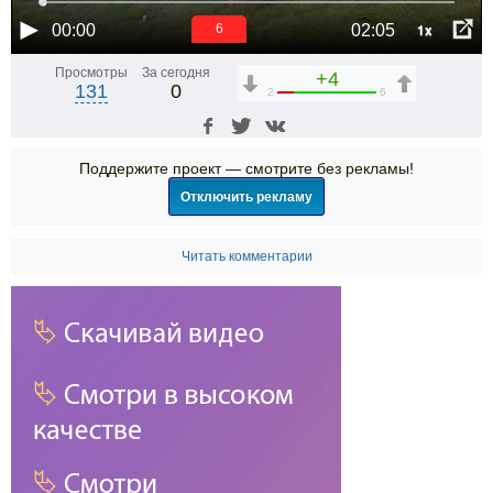
1x
00:00
02:05
5
Просмотры
За сегодня
+4
131
0
2
6
Поддержите проект — смотрите без рекламы!
Отключить рекламу
Читать комментарии