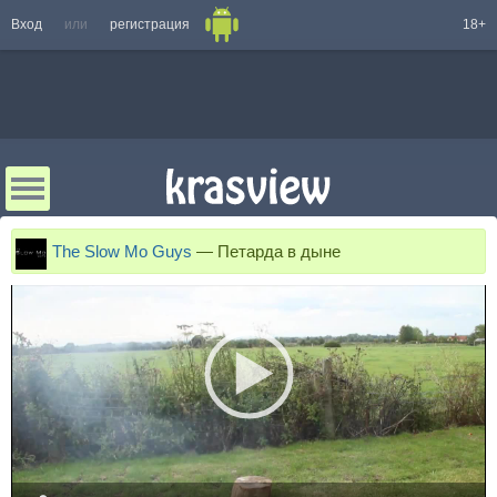
Вход
или
регистрация
18+
The Slow Mo Guys
—
Петарда в дыне