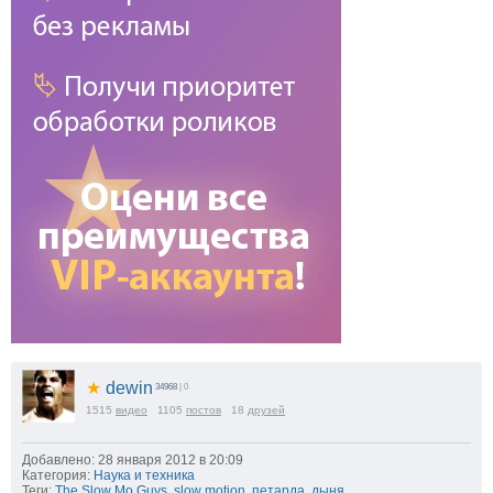
★
dewin
34968
| 0
1515
видео
1105
постов
18
друзей
Добавлено: 28 января 2012 в 20:09
Категория:
Наука и техника
Теги:
The Slow Mo Guys
,
slow motion
,
петарда
,
дыня