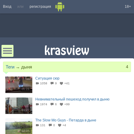
Вход
или
регистрация
18+
Теги
→
дыня
4
Ситуация сюр
1058
9
+41
00:28
Невнимательный пешеход получил в дыню
1974
6
+99
00:27
The Slow Mo Guys - Петарда в дыне
131
0
+4
02:05