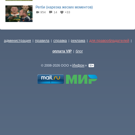
Регби (нарезка жеских моментов)
954
14
+33
04:36
администрация
правила
справка
реклама
для правообладателей
|
|
|
|
|
оплата VIP
блог
|
Инфон
© 2008-2026 ООО «
»