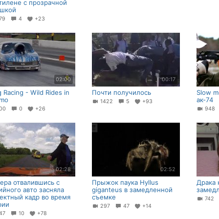
тилене с прозрачной
шкой
79
4
+23
02:00
00:17
 Racing - Wild Rides in
Почти получилось
Slow m
-mo
ак-74
1422
5
+93
00
0
+26
94
02:28
02:52
ера отвалившись с
Прыжок паука Hyllus
Драка 
ийного авто засняла
giganteus в замедленной
замед
ектный кадр во время
съемке
742
рии
297
47
+14
47
10
+78