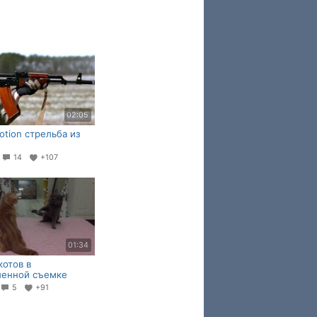
02:05
otion стрельба из
8
14
+107
01:34
котов в
ленной съемке
5
+91