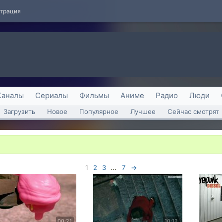
страция
Каналы
Сериалы
Фильмы
Аниме
Радио
Люди
Загрузить
Новое
Популярное
Лучшее
Сейчас смотрят
1
2
3
...
7
→
00:21
10:12