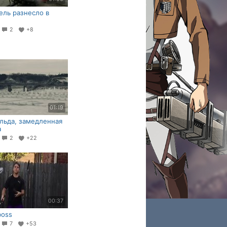
ель разнесло в
6
2
+8
01:19
льда, замедленная
а
8
2
+22
00:37
boss
2
7
+53