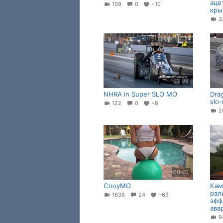
аце
109
0
+10
кры
3
02:06
NHRA in Super SLO MO
Drag
slo
122
0
+8
2
00:40
СлоуМО
Кам
рал
1638
24
+63
эфф
ава
9