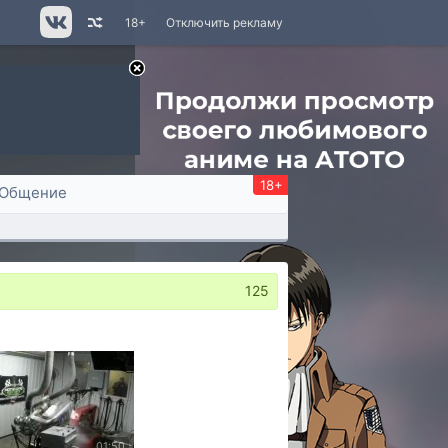
18+
Отключить рекламу
18+
Общение
125
01:50