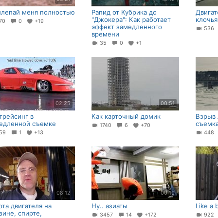
лепай меня полностью
Рапид от Кубрика до
Двигат
"Джокера": Как работает
клочья
70
0
+19
эффект замедленного
53
времени
35
0
+1
02:25
00:51
грейсинг в
Как карточный домик
Взрыв 
едленной съемке
съемк
1740
6
+70
59
1
+13
44
08:12
00:10
ота двигателя на
Ну.. азиаты
Like a 
зине, спирте,
3457
14
+172
92