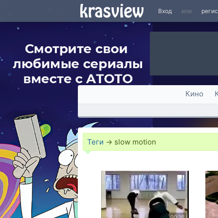
Вход
или
реги
Кино
Теги
→
slow motion
00:16