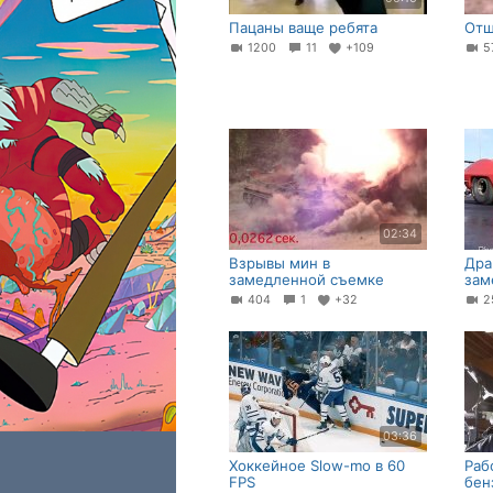
Пацаны ваще ребята
Отш
1200
11
+109
5
02:34
Взрывы мин в
Дра
замедленной съемке
зам
404
1
+32
2
03:36
Хоккейное Slow-mo в 60
Раб
FPS
бен