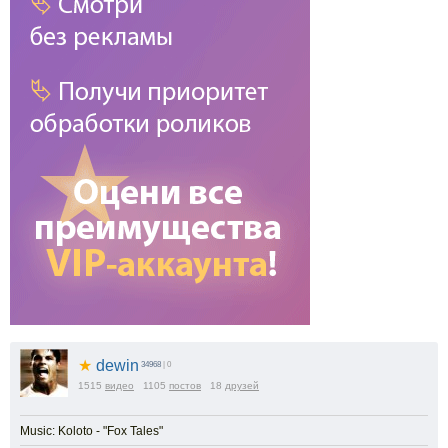
★
dewin
34968
| 0
1515
видео
1105
постов
18
друзей
Music: Koloto - "Fox Tales"