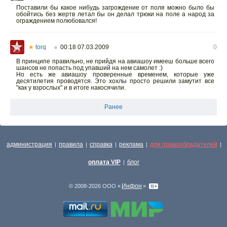
Поставили бы какое нибудь загрождение от поля можно было бы
обойтись без жертв летал бы он делал трюки на поле а народ за
ограждением полюбовался!
★
torq
00:18 07.03.2009
0
○
В принципе правильно, не прийдя на авиашоу имееш больше всего
шансов не попасть под упавший на нем самолет :)
Но есть же авиашоу проверенные временем, которые уже
десятилетия проводятся. Это хохлы просто решили замутит все
"как у взрослых" и в итоге накосячили.
Ранее
администрация
правила
справка
реклама
для правообладателей
|
|
|
|
|
оплата VIP
блог
|
Инфон
© 2008-2026 ООО «
»