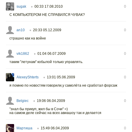
sugak
00:33 17.08.2010
0
○
C КОМПЬЮТЕРОМ НЕ СПРАВИЛСЯ ЧУВАК?
an10
20:33 05.12.2009
0
○
страшно как на войне
vik1862
01:04 06.07.2009
0
○
таким "летунам" кобылой только управлять.
AlexeyShterts
13:01 05.06.2009
0
○
я помню по новостям говорили,у самолёта не сработал форсаж
Belgiec
19:06 06.04.2009
0
○
"знал бы прикуп, жил бы в Сочи" =)
на самом деле сейчас на всех авиашоу так и делается
Мартиша
15:49 06.04.2009
0
○