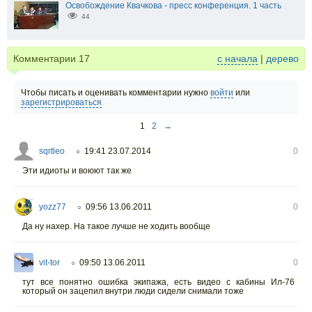
Освобождение Квачкова - пресс конференция. 1 часть
44
Комментарии
17
с начала
|
дерево
Чтобы писать и оценивать комментарии нужно
войти
или
зарегистрироваться
1
2
→
sqrtleo
19:41 23.07.2014
0
○
Эти идиоты и воюют так же
yozz77
09:56 13.06.2011
0
○
Да ну нахер. На такое лучше не ходить вообще
vit-tor
09:50 13.06.2011
0
○
тут все понятно ошибка экипажа, есть видео с кабины Ил-76
который он зацепил внутри люди сидели снимали тоже