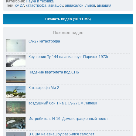
Категория:
Наука и техника
Теги:
су 27
,
катастрофа
,
авиашоу
,
авиасалон
,
львов
,
авиация
Скачать видео (16.11 Мб)
Похожее видео
Су-27 катастрофа
Крушение Ту-144 на авиашоу в Париже. 1973г.
Падение вертолета под СПб
Катастрофа Ми-2
воздушный бой 1 на 1 Су-27СМ Липецк
Истребитель И-16. Демонстрационный полет
В США на авиашоу разбился самолет