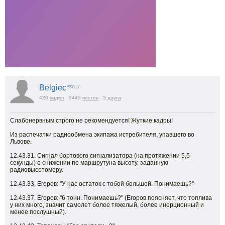
Belgiec
5572
| 0
420
видео
5445
постов
3
друга
Слабонервным строго не рекомендуется! Жуткие кадры!
Из распечатки радиообмена экипажа истребителя, упавшего во
Львове.
12.43.31. Сигнал бортового сигнализатора (на протяжении 5,5
секунды) о снижении по маршрутуна высоту, заданную
радиовысотомеру.
12.43.33. Егоров: "У нас остаток с тобой большой. Понимаешь?"
12.43.37. Егоров: "6 тонн. Понимаешь?" (Егоров поясняет, что топлива
у них много, значит самолет более тяжелый, более инерционный и
менее послушный).