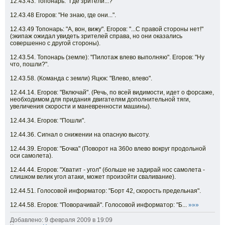
12.43.43. Топонарь: "Где зрители...?"
12.43.48 Егоров: "Не знаю, где они...".
12.43.49 Топонарь: "А, вон, вижу". Егоров: "...С правой стороны нет!"
(экипаж ожидал увидеть зрителей справа, но они оказались
совершенно с другой стороны).
12.43.54. Топонарь (земле): "Пилотаж влево выполняю". Егоров: "Ну
что, пошли?".
12.43.58. (Команда с земли) Яцюк: "Влево, влево".
12.44.14. Егоров: "Включай". (Речь, по всей видимости, идет о форсаже,
необходимом для придания двигателям дополнительной тяги,
увеличения скорости и маневренности машины).
12.44.34. Егоров: "Пошли".
12.44.36. Сигнал о снижении на опасную высоту.
12.44.39. Егоров: "Бочка" (Поворот на 360о влево вокруг продольной
оси самолета).
12.44.44. Егоров: "Хватит - угол" (больше не задирай нос самолета -
слишком велик угол атаки, может произойти сваливание).
12.44.51. Голосовой информатор: "Борт 42, скорость предельная".
12.44.58. Егоров: "Поворачивай". Голосовой информатор: "Б...
»»»
Добавлено: 9 февраля 2009 в 19:09