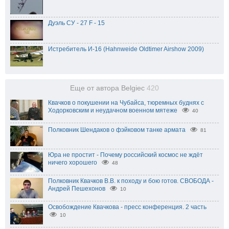
Дуэль СУ - 27 F - 15
Истребитель И-16 (Hahnweide Oldtimer Airshow 2009)
Еще от автора Belgiec
420
Квачков о покушении на Чубайса, тюремных буднях с
Ходорковским и неудачном военном мятеже
40
Полковник Шендаков о фэйковом танке армата
81
Юра не простит - Почему российский космос не ждёт
ничего хорошего
48
Полковник Квачков В.В. к походу и бою готов. СВОБОДА -
Андрей Пешехонов
10
Освобождение Квачкова - пресс конференция. 2 часть
10