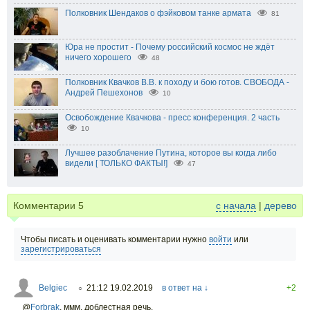
Полковник Шендаков о фэйковом танке армата
81
Юра не простит - Почему российский космос не ждёт
ничего хорошего
48
Полковник Квачков В.В. к походу и бою готов. СВОБОДА -
Андрей Пешехонов
10
Освобождение Квачкова - пресс конференция. 2 часть
10
Лучшее разоблачение Путина, которое вы когда либо
видели [ ТОЛЬКО ФАКТЫ!]
47
Комментарии
5
с начала
|
дерево
Чтобы писать и оценивать комментарии нужно
войти
или
зарегистрироваться
Belgiec
21:12 19.02.2019
в ответ на ↓
+2
○
@
Forbrak
,
ммм. доблестная речь.