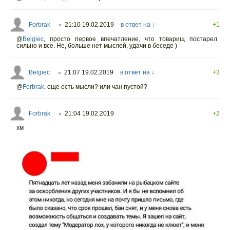
Forbrak
21:10 19.02.2019
в ответ на ↓
+1
○
@
Belgiec
,
просто первое впечатление, что товарищ постарел
сильно и все. Не, больше нет мыслей, удачи в беседе )
Belgiec
21:07 19.02.2019
в ответ на ↓
+3
○
@
Forbrak
,
еще есть мысли? или чан пустой?
Forbrak
21:04 19.02.2019
+2
○
хм