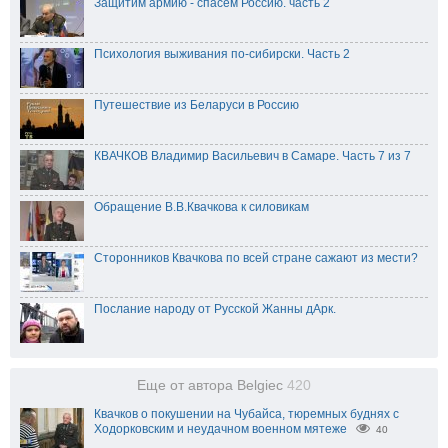
Защитим армию - спасем Россию. часть 2
Психология выживания по-сибирски. Часть 2
Путешествие из Беларуси в Россию
КВАЧКОВ Владимир Васильевич в Самаре. Часть 7 из 7
Обращение В.В.Квачкова к силовикам
Сторонников Квачкова по всей стране сажают из мести?
Послание народу от Русской Жанны дАрк.
Еще от автора Belgiec
420
Квачков о покушении на Чубайса, тюремных буднях с
Ходорковским и неудачном военном мятеже
40