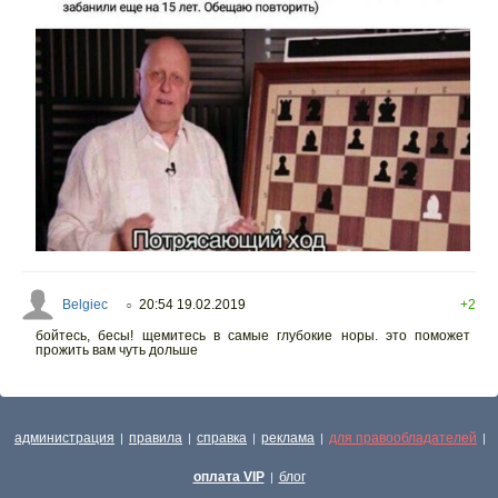
Belgiec
20:54 19.02.2019
+2
○
бойтесь, бесы! щемитесь в самые глубокие норы. это поможет
прожить вам чуть дольше
администрация
правила
справка
реклама
для правообладателей
|
|
|
|
|
оплата VIP
блог
|