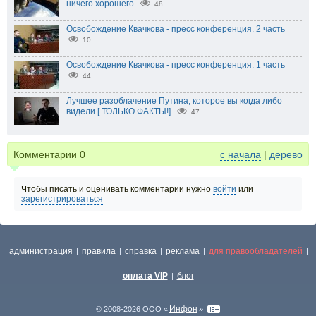
ничего хорошего
48
Освобождение Квачкова - пресс конференция. 2 часть
10
Освобождение Квачкова - пресс конференция. 1 часть
44
Лучшее разоблачение Путина, которое вы когда либо
видели [ ТОЛЬКО ФАКТЫ!]
47
Комментарии
0
с начала
|
дерево
Чтобы писать и оценивать комментарии нужно
войти
или
зарегистрироваться
администрация
правила
справка
реклама
для правообладателей
|
|
|
|
|
оплата VIP
блог
|
Инфон
© 2008-2026 ООО «
»