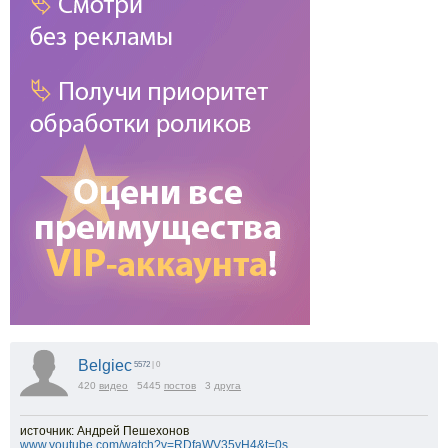
Belgiec
5572
| 0
420
видео
5445
постов
3
друга
источник: Андрей Пешехонов
www.youtube.com/watch?v=RDfaWV35yH4&t=0s