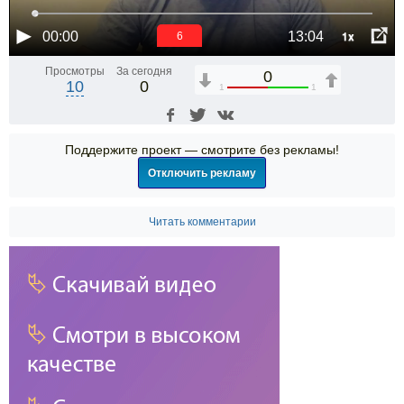
1x
00:00
13:04
6
Просмотры
За сегодня
0
10
0
1
1
Поддержите проект — смотрите без рекламы!
Отключить рекламу
Читать комментарии