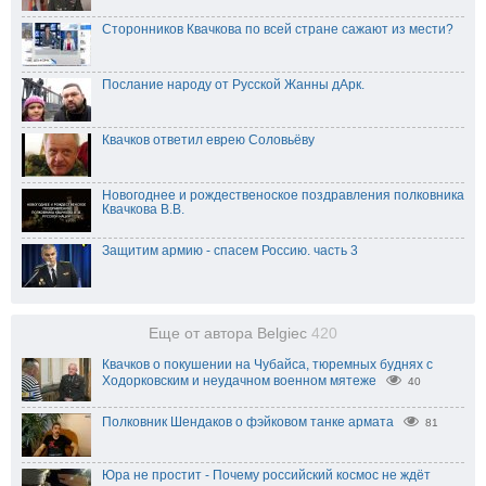
Сторонников Квачкова по всей стране сажают из мести?
Послание народу от Русской Жанны дАрк.
Квачков ответил еврею Соловьёву
Новогоднее и рождественоское поздравления полковника
Квачкова В.В.
Защитим армию - спасем Россию. часть 3
Еще от автора Belgiec
420
Квачков о покушении на Чубайса, тюремных буднях с
Ходорковским и неудачном военном мятеже
40
Полковник Шендаков о фэйковом танке армата
81
Юра не простит - Почему российский космос не ждёт