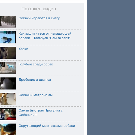
Похожее видео
Собаки играются в снегу
Как защититься от нападающей
собаки - Талабуев "Сам за себя"
Хаски
Голубые среди собак
Дробовик и два пса
Собачьи метрономы
Самая Быстрая Прогулка с
Собачкой!!!!
Окружающий мир глазами собаки