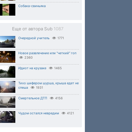
Собака-свиньяка
Еще от автора Sub
1087
Очередной учитель
1771
Новое развлечение или "четкий" гоп
2360
Идиот на крузаке
1465
Тихо шифером шурша, крыша едет не
спеша
1931
Смертельное ДТП
4156
Чудом остался невредим
4121