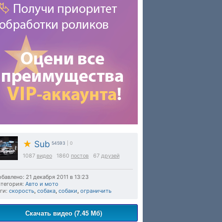
★
Sub
54593
| 0
1087
видео
1860
постов
67
друзей
бавлено: 21 декабря 2011 в 13:23
тегория:
Авто и мото
ги:
скорость
,
собака
,
собаки
,
ограничить
Скачать видео (7.45 Мб)