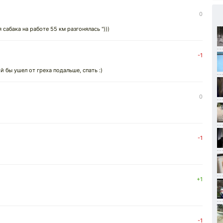
0
 сабака на работе 55 км разгонялась ")))
-1
й бы ушел от греха подальше, спать :)
0
-1
+1
-1