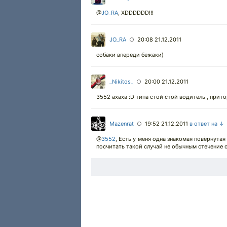
@
JO_RA
, XDDDDDD!!!
JO_RA
20:08 21.12.2011
○
собаки впереди бежаки)
_Nikitos_
20:00 21.12.2011
○
3552 ахаха :D типа стой стой водитель , прито
Mazenrat
19:52 21.12.2011
в ответ на ↓
○
@
3552
, Есть у меня одна знакомая повёрнутая
посчитать такой случай не обычным стечение 