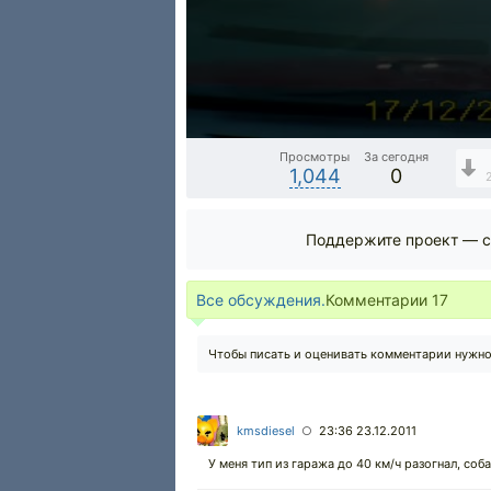
Просмотры
За сегодня
1,044
0
Поддержите проект — с
Все обсуждения.
Комментарии
17
Чтобы писать и оценивать комментарии нужн
kmsdiesel
23:36 23.12.2011
○
У меня тип из гаража до 40 км/ч разогнал, соба