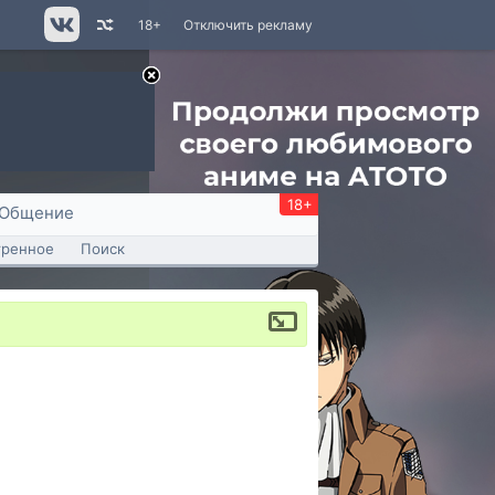
18+
Отключить рекламу
18+
Общение
тренное
Поиск