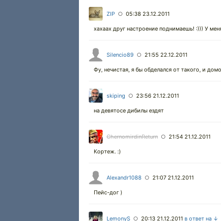
ZIP
05:38 23.12.2011
○
хахаах друг настроение поднимаешь! :))) У меня
Silencio89
21:55 22.12.2011
○
Фу, нечистая, я бы обделался от такого, и домо
skiping
23:56 21.12.2011
○
на девятосе дибилы ездят
ChernomirdinReturn
21:54 21.12.2011
○
Кортеж. :)
Alexandr1088
21:07 21.12.2011
○
Пейс-дог )
LemonyS
20:13 21.12.2011
в ответ на ↓
○