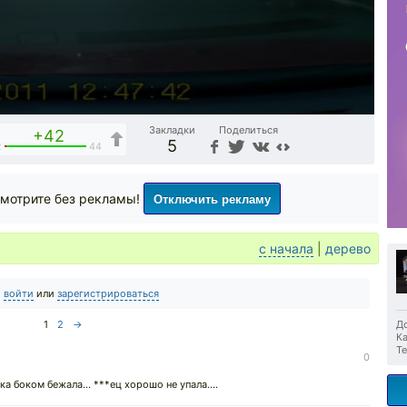
Закладки
Поделиться
+42
5
2
44
Отключить рекламу
мотрите без рекламы!
с начала
|
дерево
о
войти
или
зарегистрироваться
1
2
→
До
Ка
Те
0
ка боком бежала... ***ец хорошо не упала....