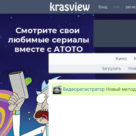
Вход
или
реги
Кино
Загрузить
Нов
Видеорегистратор
Новый метод 