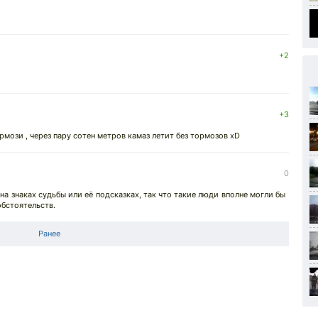
+2
+3
рмози , через пару сотен метров камаз летит без тормозов xD
0
 на знаках судьбы или её подсказках, так что такие люди вполне могли бы
обстоятельств.
Ранее