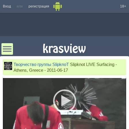
Вход
или
регистрация
18+
Творчество группы SlipknoT
Slipknot LIVE Surfacing -
Athens, Greece - 2011-06-17