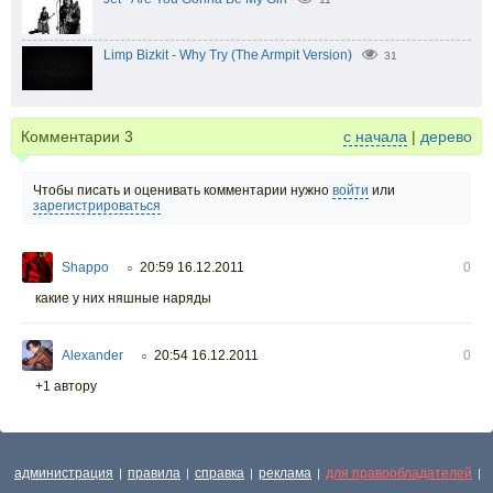
Limp Bizkit - Why Try (The Armpit Version)
31
Комментарии
3
с начала
|
дерево
Чтобы писать и оценивать комментарии нужно
войти
или
зарегистрироваться
Shappo
20:59 16.12.2011
0
○
какие у них няшные наряды
Alexander
20:54 16.12.2011
0
○
+1 автору
администрация
правила
справка
реклама
для правообладателей
|
|
|
|
|