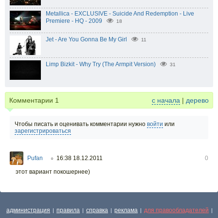
Metallica - EXCLUSIVE - Suicide And Redemption - Live
Premiere - HQ - 2009
18
Jet - Are You Gonna Be My Girl
11
Limp Bizkit - Why Try (The Armpit Version)
31
Комментарии
1
с начала
|
дерево
Чтобы писать и оценивать комментарии нужно
войти
или
зарегистрироваться
Pufan
16:38 18.12.2011
0
○
этот вариант покошернее)
администрация
правила
справка
реклама
для правообладателей
|
|
|
|
|