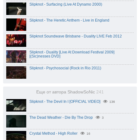
Slipknot - Surfacing (Live At Dynamo 2000)
Slipknot - The Heretic Anthem - Live in England
Slipknot Soundwave Brisbane - Duality LIVE Feb 2012
Slipknot - Duality [Live At Download Festival 2009]
[(Sic)nesses DVD]
Slipknot - Psychosocial (Rock in Rio 2011)
Еще от автора ShadowSoNic
241
Slipknot - The Devil In I [OFFICIAL VIDEO]
136
The Dead Weather - Die By The Drop
3
Crystal Method - High Roller
16