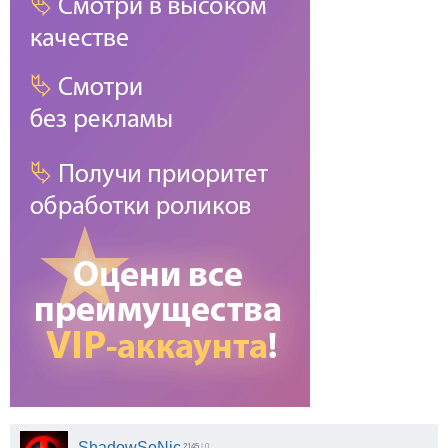
ShadowSoNic
2145
| 0