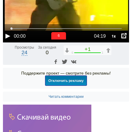
1x
00:00
04:19
6
Просмотры
За сегодня
+1
24
0
0
1
Поддержите проект — смотрите без рекламы!
Отключить рекламу
Читать комментарии