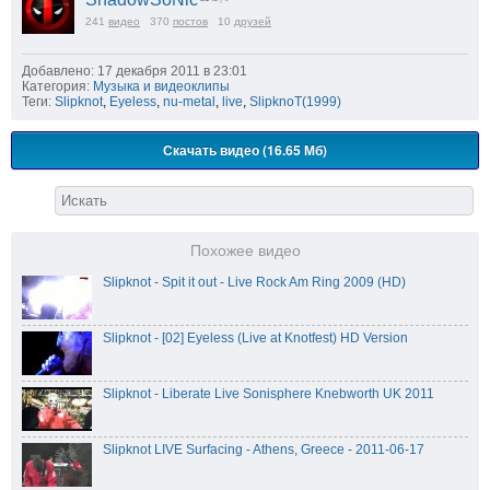
241
видео
370
постов
10
друзей
Добавлено: 17 декабря 2011 в 23:01
Категория:
Музыка и видеоклипы
Теги:
Slipknot
,
Eyeless
,
nu-metal
,
live
,
SlipknoT(1999)
Скачать видео (16.65 Мб)
Похожее видео
Slipknot - Spit it out - Live Rock Am Ring 2009 (HD)
Slipknot - [02] Eyeless (Live at Knotfest) HD Version
Slipknot - Liberate Live Sonisphere Knebworth UK 2011
Slipknot LIVE Surfacing - Athens, Greece - 2011-06-17