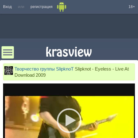
Вход
или
регистрация
18+
Творчество группы SlipknoT
Slipknot - Eyeless - Live At
Download 2009