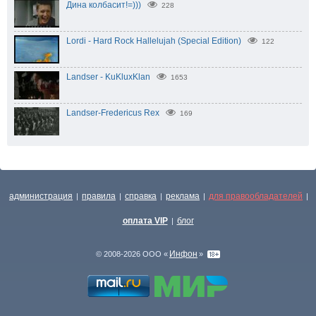
Дина колбасит!=)))
228
Lordi - Hard Rock Hallelujah (Special Edition)
122
Landser - KuKluxKlan
1653
Landser-Fredericus Rex
169
администрация
правила
справка
реклама
для правообладателей
|
|
|
|
|
оплата VIP
блог
|
Инфон
© 2008-2026 ООО «
»