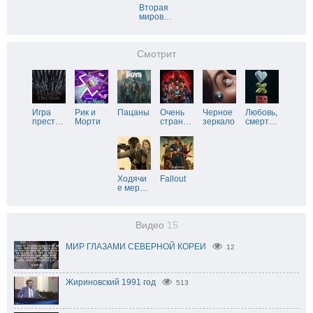
Вторая
миров
…
Смотрит
Игра
Рик и
Пацаны
Очень
Черное
Любовь,
прест
…
Морти
стран
…
зеркало
смерт
…
Ходячи
Fallout
е мер
…
Видео
15
МИР ГЛАЗАМИ СЕВЕРНОЙ КОРЕИ
12
Жириновский 1991 год
513