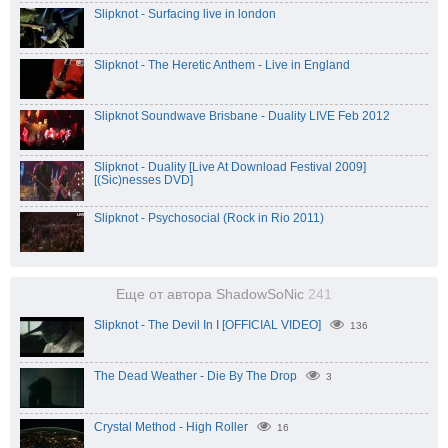
Slipknot - Surfacing live in london
Slipknot - The Heretic Anthem - Live in England
Slipknot Soundwave Brisbane - Duality LIVE Feb 2012
Slipknot - Duality [Live At Download Festival 2009]
[(Sic)nesses DVD]
Slipknot - Psychosocial (Rock in Rio 2011)
Еще от автора ShadowSoNic
241
Slipknot - The Devil In I [OFFICIAL VIDEO]
136
The Dead Weather - Die By The Drop
3
Crystal Method - High Roller
16