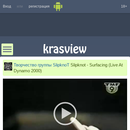
Вход
или
регистрация
18+
Творчество группы SlipknoT
Slipknot - Surfacing (Live At
Dynamo 2000)