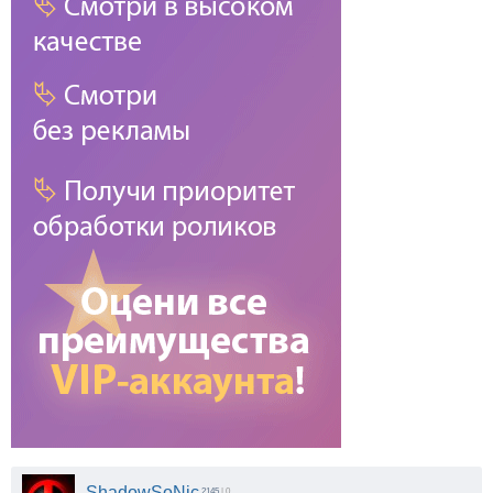
ShadowSoNic
2145
| 0