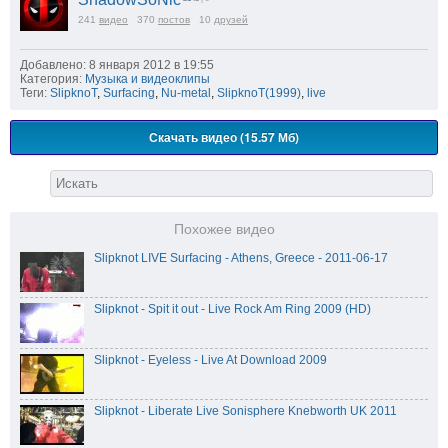
241
видео
370
постов
10
друзей
Добавлено: 8 января 2012 в 19:55
Категория:
Музыка и видеоклипы
Теги:
SlipknoT
,
Surfacing
,
Nu-metal
,
SlipknoT(1999)
,
live
Скачать видео (15.57 Мб)
Похожее видео
Slipknot LIVE Surfacing - Athens, Greece - 2011-06-17
Slipknot - Spit it out - Live Rock Am Ring 2009 (HD)
Slipknot - Eyeless - Live At Download 2009
Slipknot - Liberate Live Sonisphere Knebworth UK 2011