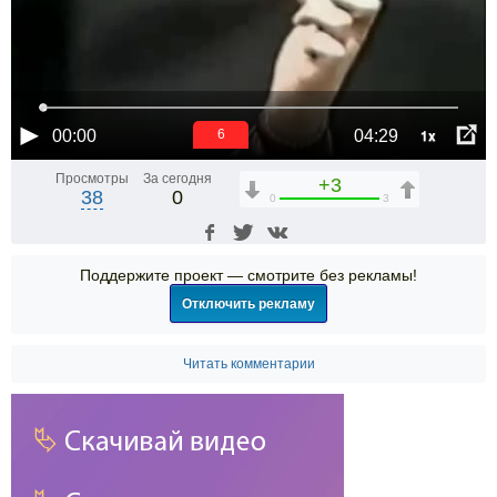
1x
00:00
04:29
6
Просмотры
За сегодня
+3
38
0
0
3
Поддержите проект — смотрите без рекламы!
Отключить рекламу
Читать комментарии