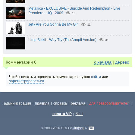
Metallica - EXCLUSIVE - Suicide And Redemption - Live
Premiere - HQ - 2009
18
Jet - Are You Gonna Be My Girl
11
Limp Bizkit - Why Try (The Armpit Version)
31
Комментарии
0
с начала
|
дерево
Чтобы писать и оценивать комментарии нужно
войти
или
зарегистрироваться
администрация
правила
справка
реклама
для правообладателей
|
|
|
|
|
оплата VIP
блог
|
Инфон
© 2008-2026 ООО «
»