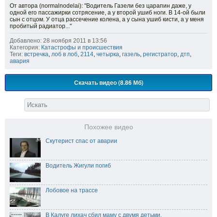
От автора (nоrmаlnоdеlаi): "Водитель Газели без царапин даже, у
одной его пассажирки сотрясение, а у второй ушиб ноги. В 14-ой были
сын с отцом. У отца рассечение колена, а у сына ушиб кисти, а у меня
пробитый радиатор..."
Добавлено: 28 ноября 2011 в 13:56
Категория:
Катастрофы и происшествия
Теги:
встречка
,
лоб в лоб
,
2114
,
четырка
,
газель
,
регистратор
,
дтп
,
авария
Скачать видео (8.86 Мб)
Похожее видео
Скутерист спас от аварии
Водитель Жигули погиб
Лобовое на трассе
В Калуге лихач сбил маму с двумя детьми.