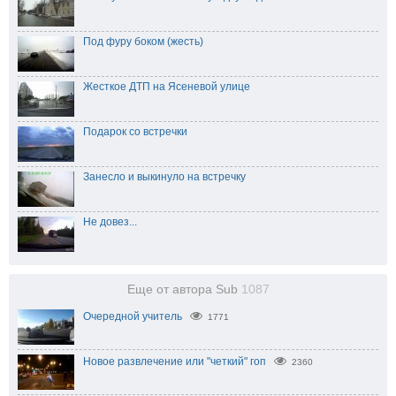
Под фуру боком (жесть)
Жесткое ДТП на Ясеневой улице
Подарок со встречки
Занесло и выкинуло на встречку
Не довез...
Еще от автора Sub
1087
Очередной учитель
1771
Новое развлечение или "четкий" гоп
2360