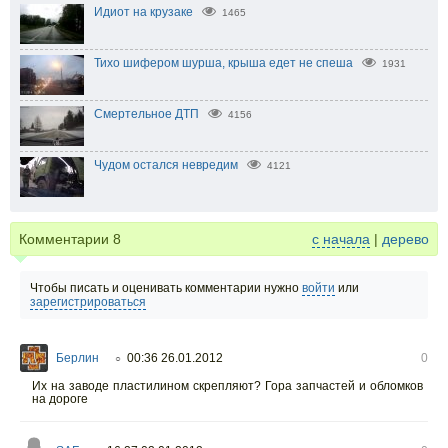
Идиот на крузаке
1465
Тихо шифером шурша, крыша едет не спеша
1931
Смертельное ДТП
4156
Чудом остался невредим
4121
Комментарии
8
с начала
|
дерево
Чтобы писать и оценивать комментарии нужно
войти
или
зарегистрироваться
Берлин
00:36 26.01.2012
0
○
Их на заводе пластилином скрепляют? Гора запчастей и обломков
на дороге