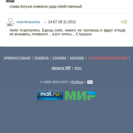
слава богу,не померли удар убийственный
maestropasha
14:07 28.11.2011
+12
○
легко отделались. Едешь себе, никого не трогаешь и вдруг откуда
не возьмись, появился ... в рот епись.... Страшно
администрация
правила
справка
реклама
для правообладателей
|
|
|
|
|
оплата VIP
блог
|
Инфон
© 2008-2026 ООО «
»