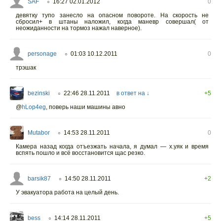
SAF
16:27 02.01.2012
0
○
девятку тупо занесло на опасном повороте. На скорость не
сбросил+ в штаны наложил, когда маневр совершал( от
неожиданности на тормоз нажал наверное).
personage
01:03 10.12.2011
0
○
трэшак
bezinski
22:46 28.11.2011
в ответ на ↓
+5
○
@
hLop4eg
, поверь наши машины авно
Mutabor
14:53 28.11.2011
0
○
Камера назад когда отъезжать начала, я думал — х.уяк и время
вспять пошло и всё восстановится щас резко.
barsik87
14:50 28.11.2011
+2
○
У эвакуатора работа на целый день.
bess
14:14 28.11.2011
+5
○