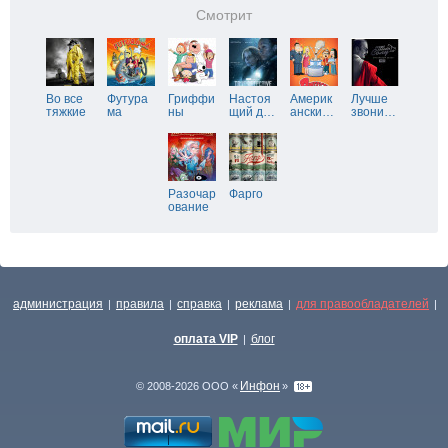
Смотрит
Во все
Футура
Гриффи
Настоя
Америк
Лучше
тяжкие
ма
ны
щий д
…
ански
…
звони
…
Разочар
Фарго
ование
администрация
правила
справка
реклама
для правообладателей
|
|
|
|
|
оплата VIP
блог
|
Инфон
© 2008-2026 ООО «
»