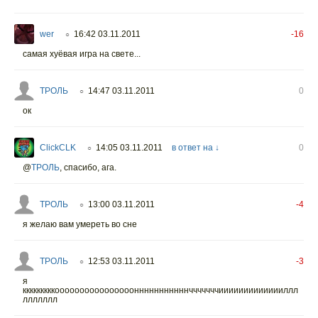
wer
16:42 03.11.2011
-16
○
самая хуёвая игра на свете...
ТРОЛЬ
14:47 03.11.2011
0
○
ок
ClickCLK
14:05 03.11.2011
в ответ на ↓
0
○
@
ТРОЛЬ
, спасибо, ага.
ТРОЛЬ
13:00 03.11.2011
-4
○
я желаю вам умереть во сне
ТРОЛЬ
12:53 03.11.2011
-3
○
я
кккккккккоооооооооооооооонннннннннннчччччччиииииииииииииллл
ллллллл