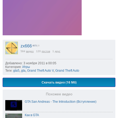
zx666
4673
| 0
584
видео
120
постов
1
друг
Добавлено: 3 ноября 2011 в 00:05
Категория:
Игры
Теги:
gta5
,
gta
,
Grand Theft Auto V
,
Grand Theft Auto
Скачать видео (16 Мб)
Похожее видео
GTA San Andreas - The Introduction (Вступление)
Как в GTA