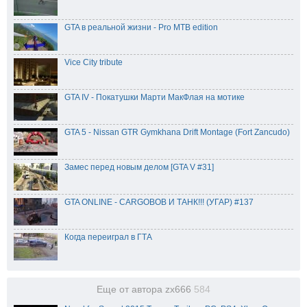
GTA в реальной жизни - Pro MTB edition
Vice City tribute
GTA IV - Покатушки Марти МакФлая на мотике
GTA 5 - Nissan GTR Gymkhana Drift Montage (Fort Zancudo)
Замес перед новым делом [GTA V #31]
GTA ONLINE - CARGOBOB И ТАНК!!! (УГАР) #137
Когда переиграл в ГТА
Еще от автора zx666
584