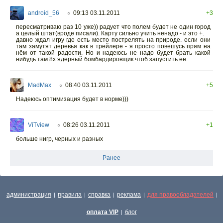
android_56
09:13 03.11.2011
+3
○
пересматриваю раз 10 уже)) радует что полем будет не один город
а целый штат(вроде писали). Карту сильно учить ненадо - и это +.
давно ждал игру где есть место пострелять на природе. если они
там замутят деревья как в трейлере - я просто повешусь прям на
нём от такой радости. Но и надеюсь не надо будет брать какой
нибудь там 8х ядерный бомбардировщик чтоб запустить её.
MadMax
08:40 03.11.2011
+5
○
Надеюсь оптимизация будет в норме)))
ViTview
08:26 03.11.2011
+1
○
больше нигр, черных и разных
Ранее
администрация
правила
справка
реклама
для правообладателей
|
|
|
|
|
оплата VIP
блог
|