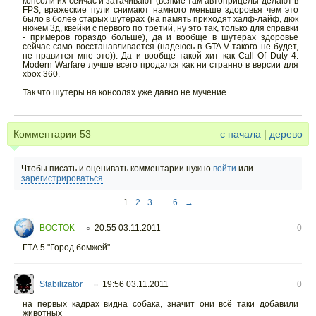
консоли их сейчас и затачивают (всякие там автоприцелы делают в
FPS, вражеские пули снимают намного меньше здоровья чем это
было в более старых шутерах (на память приходят халф-лайф, дюк
нюкем 3д, квейки с первого по третий, ну это так, только для справки
- примеров гораздо больше), да и вообще в шутерах здоровье
сейчас само восстанавливается (надеюсь в GTA V такого не будет,
не нравится мне это)). Да и вообще такой хит как Call Of Duty 4:
Modern Warfare лучше всего продался как ни странно в версии для
xbox 360.
Так что шутеры на консолях уже давно не мучение...
Комментарии
53
с начала
|
дерево
Чтобы писать и оценивать комментарии нужно
войти
или
зарегистрироваться
1
2
3
...
6
→
BOCTOK
20:55 03.11.2011
0
○
ГТА 5 "Город бомжей".
Stabilizator
19:56 03.11.2011
0
○
на первых кадрах видна собака, значит они всё таки добавили
животных