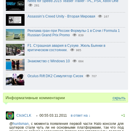
Need for Speed 2015 Teaser Trailer - PC, PS4, Xbox One
281
Assassin’s Creed Unity - Вторая Мировая
167
Реклама гран-при России Формулы-1 в Сочи / Formula 1
Russian Grand Prix Promo
839
F1. Страшная авария в Сузуке. Жюль Бьянки в
критическом состоянии.
985
Знакомство с Windows 10
684
Oculus Rift DK2 Симулятор Сисек
707
Информативные комментарии
скрыть
ClickCLK
00:55 03.11.2011
в ответ на ↓
+1
○
@
huntsman
, с момента появления первой части Halo консоли для
шутеров стали чуть ли не основными платформами, так что под