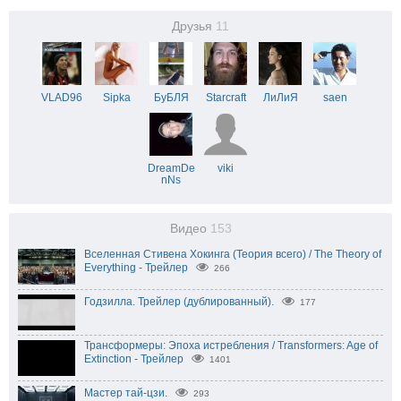
Друзья
11
VLAD96
Sipka
БуБЛЯ
Starcraft
ЛиЛиЯ
saen
DreamDe
viki
nNs
Видео
153
Вселенная Стивена Хокинга (Теория всего) / The Theory of
Everything - Трейлер
266
Годзилла. Трейлер (дублированный).
177
Трансформеры: Эпоха истребления / Transformers: Age of
Extinction - Трейлер
1401
Мастер тай-цзи.
293