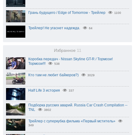
Грань будущего / Edge of Tomorrow - Трейлер
1100
Трейлер! Не угаснет надежда.
64
Избранное
11
Коробка передач - Nissan Skyline GT-R / Тормози!
Тормози!!!
538
Кто там не любит байкеров?)
3029
Half Life 3 история
337
Подборка русских аварий. Russia Car Crash Compilation --
TNL
3802
Трейлер с суперкубка фильма «Первый мститель»
349