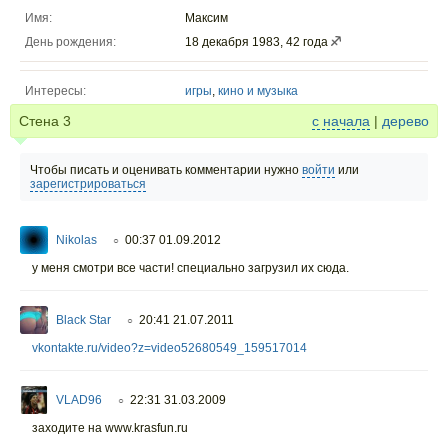
Имя:
Максим
День рождения:
18 декабря 1983, 42 года
Интересы:
игры
,
кино и музыка
Стена
3
с начала
|
дерево
Чтобы писать и оценивать комментарии нужно
войти
или
зарегистрироваться
Nikolas
00:37 01.09.2012
○
у меня смотри все части! специально загрузил их сюда.
Black Star
20:41 21.07.2011
○
vkontakte.ru/video?z=video52680549_159517014
VLAD96
22:31 31.03.2009
○
заходите на www.krasfun.ru