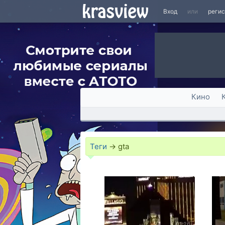
Вход
или
реги
Кино
Теги
→
gta
01:26