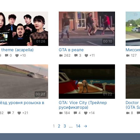
01:26
00:10
 theme (acapella)
GTA в реале
Миссия
79
0
+10
262
3
+11
127
00:22
01:22
вёзд уровня розыска в
GTA: Vice City (Трейлер
Doctor
русификатора)
(GTA S
82
7
+21
184
4
+14
8
1
2
3
...
14
→