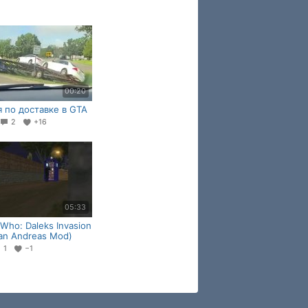
00:20
 по доставке в GTA
2
+16
05:33
 Who: Daleks Invasion
an Andreas Mod)
1
−1