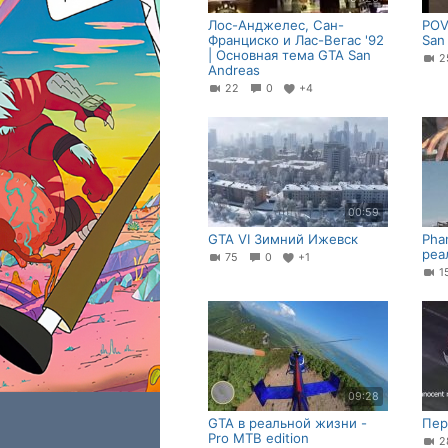
Лос-Анджелес, Сан-
POV
Франциско и Лас-Вегас '92
San
| Основная тема GTA San
Andreas
22
0
+4
00:59
GTA VI Зимний Ижевск
Pha
реа
75
0
+1
1
09:28
GTA в реальной жизни -
Пер
Pro MTB edition
2