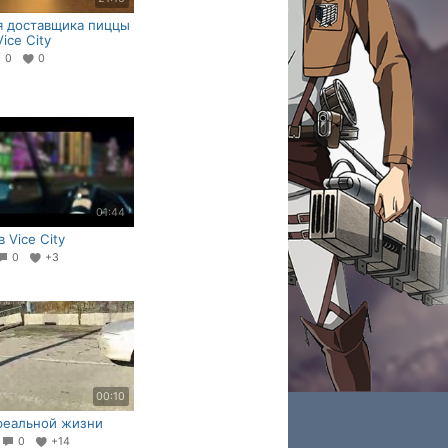
 доставщика пиццы
ice City
0
0
01:44
 Vice City
0
+3
00:10
реальной жизни
7
0
+14