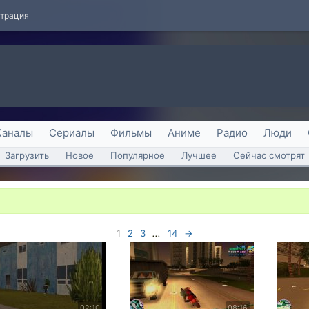
страция
Каналы
Сериалы
Фильмы
Аниме
Радио
Люди
Загрузить
Новое
Популярное
Лучшее
Сейчас смотрят
1
2
3
...
14
→
02:10
08:16