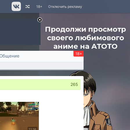
18+
Отключить рекламу
18+
Общение
265
21:16