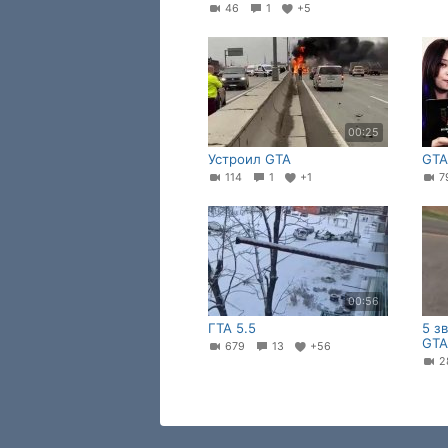
46
1
+5
00:25
Устроил GTA
GTA
114
1
+1
00:56
ГТА 5.5
5 з
GTA
679
13
+56
2