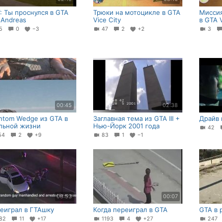
: Ты проснулся в GTA
Трюки на мотоцикле в GTA
Миссия
 Andreas
Vice City
в GTA V
25
0
−3
47
2
+2
3
00:45
02:38
ntom Wedge из GTA в
Заглавная тема из GTA III +
Драйв в
льной жизни
Нью-Йорк 2001 года
42
54
2
+9
83
1
−1
06:53
00:07
еиграл в ГТАшку
Когда переиграл в GTA
GTA в 
82
11
+17
1193
4
+27
24