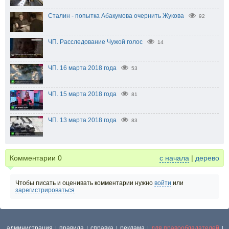
Сталин - попытка Абакумова очернить Жукова
92
ЧП. Расследование Чужой голос
14
ЧП. 16 марта 2018 года
53
ЧП. 15 марта 2018 года
81
ЧП. 13 марта 2018 года
83
Комментарии
0
с начала
|
дерево
Чтобы писать и оценивать комментарии нужно
войти
или
зарегистрироваться
администрация
правила
справка
реклама
для правообладателей
|
|
|
|
|