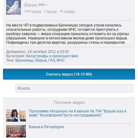
Логос
11536
| 0
1554
видео
0
постов
35
друзей
На месте ЧП в подмосковных Бронницах сегодня утром начались
спасательные работы, сотрудники МЧС готовятся приступить к
разбору завалов — вчера операцию пришлось отложить из-за угрозы
обрушения. Накануне в пятиэтажном жилом доме произошел взрыв.
Повреждены три десятка квартир, разрушены стены и перекрытия.
Добавлено: 19 октября 2011 в 20:42
Категория:
Катастрофы и происшествия
Теги:
Бронницы
,
Взрыв
,
ГАЗ
,
МЧС
Скачать видео (19.13 Мб)
Похожее видео
Программа Актуально на 8 канале № 794 "Взрыв газа в
кафе "Калифорния"(есть пострадавшие)"
Взрыв в Петербурге