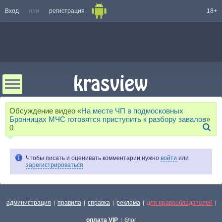
Вход
или
регистрация
18+
Обсуждение видео «
На месте ЧП в подмосковных
Бронницах МЧС готовятся приступить к разбору завалов
»
0
Чтобы писать и оценивать комментарии нужно
войти
или
зарегистрироваться
администрация
правила
справка
реклама
для правообладателей
|
|
|
|
|
оплата VIP
блог
|