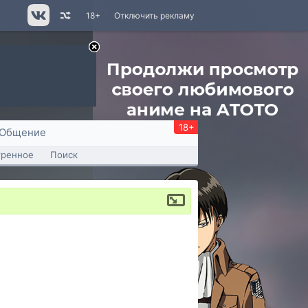
18+
Отключить рекламу
18+
Общение
тренное
Поиск