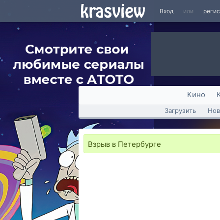
Вход
или
реги
Кино
Загрузить
Нов
Взрыв в Петербурге