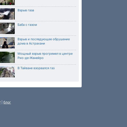
Взрыв газа
Баба с газом
Взрыв и последующее обрушение
дома в Астрахани
Мощный взрыв прогремел в центре
Рио-де-Жанейро
В Тайване взорвался газ
P
|
блог