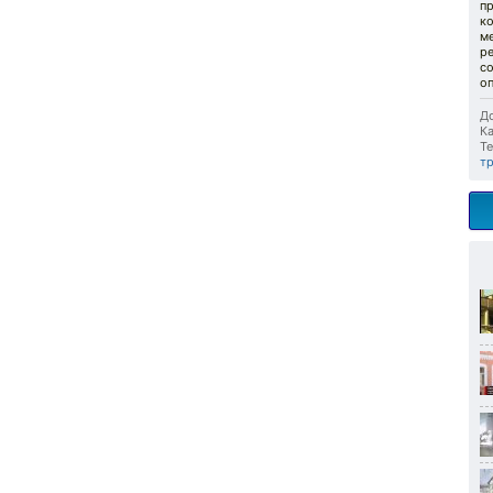
п
к
ме
р
со
оп
До
Ка
Те
т