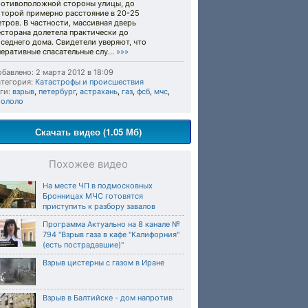
ротивоположной стороны улицы, до
оторой примерно расстояние в 20-25
тров. В частности, массивная дверь
есторана долетела практически до
седнего дома. Свидетели уверяют, что
еративные спасательные слу...
»»»
бавлено: 2 марта 2012 в 18:09
тегория:
Катастрофы и происшествия
ги:
взрыв
,
петербург
,
астрахань
,
газ
,
фсб
,
мчс
,
рололо
Скачать видео (1.05 Мб)
Похожее видео
На месте ЧП в подмосковных
Бронницах МЧС готовятся
приступить к разбору завалов
Программа Актуально на 8 канале №
794 "Взрыв газа в кафе "Калифорния"
(есть пострадавшие)"
Взрыв цистерны с газом в Иране
Взрыв в Балтийске - дом напротив