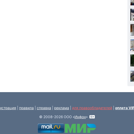
истрация
|
правила
|
справка
|
реклама
|
для правообладателей
|
оплата VI
© 2008-2026 ООО «
Инфон
»