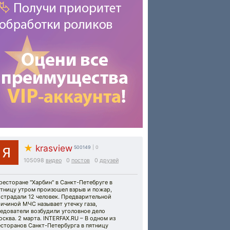
★
krasview
500149
| 0
105098
видео
0
постов
0
друзей
ресторане "Харбин" в Санкт-Петебруге в
ятницу утром произошел взрыв и пожар,
острадали 12 человек. Предварительной
ичиной МЧС называет утечку газа,
ледователи возбудили уголовное дело
сква. 2 марта. INTERFAX.RU – В одном из
есторанов Санкт-Петербурга в пятницу