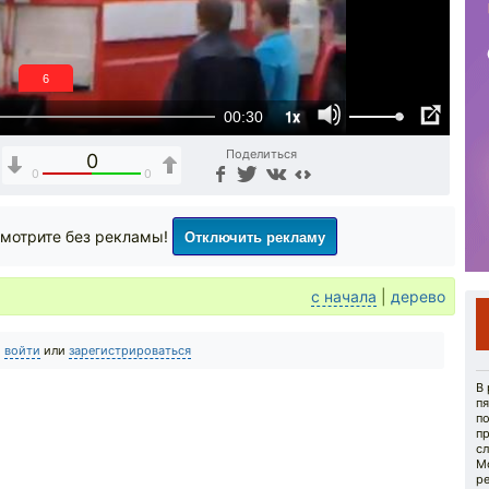
5
1x
00:30
Поделиться
0
0
0
Отключить рекламу
мотрите без рекламы!
с начала
|
дерево
о
войти
или
зарегистрироваться
В 
п
п
пр
с
Мо
р