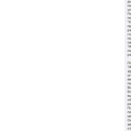
д
п
у
Пе
п
"Х
пр
р
г
по
с
"И
п
ре
П
"И
зд
шт
ве
п
Вс
Б
вы
о
ра
По
по
ме
Он
ав
о