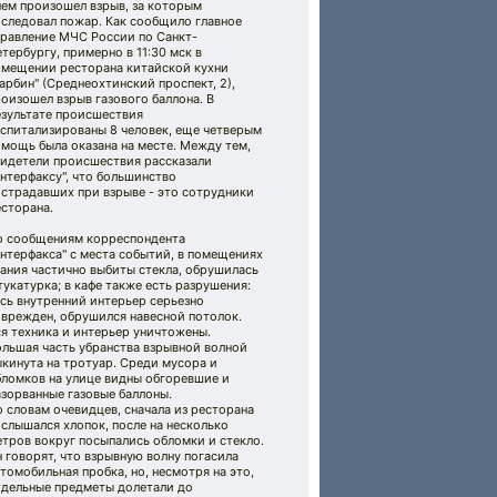
нем произошел взрыв, за которым
оследовал пожар. Как сообщило главное
правление МЧС России по Санкт-
тербургу, примерно в 11:30 мск в
омещении ресторана китайской кухни
арбин" (Среднеохтинский проспект, 2),
оизошел взрыв газового баллона. В
езультате происшествия
оспитализированы 8 человек, еще четверым
мощь была оказана на месте. Между тем,
видетели происшествия рассказали
нтерфаксу", что большинство
острадавших при взрыве - это сотрудники
сторана.
о сообщениям корреспондента
нтерфакса" с места событий, в помещениях
ания частично выбиты стекла, обрушилась
укатурка; в кафе также есть разрушения:
сь внутренний интерьер серьезно
оврежден, обрушился навесной потолок.
я техника и интерьер уничтожены.
ольшая часть убранства взрывной волной
кинута на тротуар. Среди мусора и
бломков на улице видны обгоревшие и
зорванные газовые баллоны.
 словам очевидцев, сначала из ресторана
слышался хлопок, после на несколько
тров вокруг посыпались обломки и стекло.
 говорят, что взрывную волну погасила
томобильная пробка, но, несмотря на это,
тдельные предметы долетали до