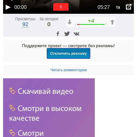
1x
00:00
05:27
6
Просмотры
За сегодня
+4
92
0
1
5
Поддержите проект — смотрите без рекламы!
Отключить рекламу
Читать комментарии