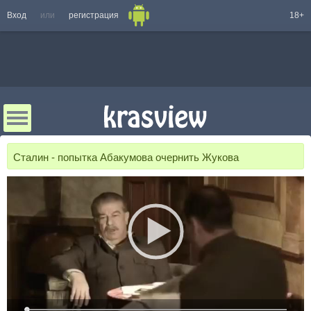
Вход
или
регистрация
18+
Сталин - попытка Абакумова очернить Жукова