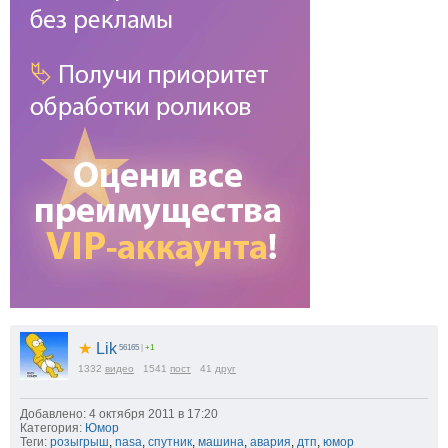
★
Lik
56165
|
+1
1332
видео
1541
пост
41
друг
Добавлено: 4 октября 2011 в 17:20
Категория:
Юмор
Теги:
розыгрыш
,
nasa
,
спутник
,
машина
,
авария
,
дтп
,
юмор