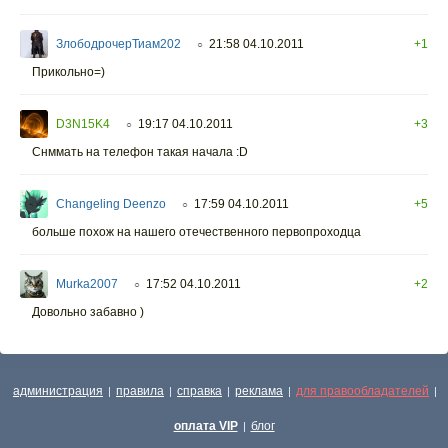
ЗлободрочерТиам202
21:58 04.10.2011
+1
○
Прикольно=)
D3N15K4
19:17 04.10.2011
+3
○
Снммать на телефон такая начала :D
Changeling Deenzo
17:59 04.10.2011
+5
○
больше похож на нашего отечественного первопроходца
Murka2007
17:52 04.10.2011
+2
○
Довольно забавно )
администрация
правила
справка
реклама
для правообладателей
|
|
|
|
|
оплата VIP
блог
|