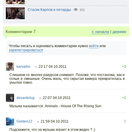
Стасик Карпов и петарды
352
Комментарии
7
с начала
|
дерево
Чтобы писать и оценивать комментарии нужно
войти
или
зарегистрироваться
karvalho
22:17 04.10.2011
+3
○
Слишком со многих ракурсов снимают. Похоже, что постанова, как и
голые и смешные. Очень жаль, что скрытая камера превратилась в
унылое говно.
desantolog
22:07 04.10.2011
+1
○
Музыка называется: Animals - House Of The Rising Sun
Golden22
21:59 04.10.2011
0
○
Подскажите, что за музыка играет в этом видео ? :)