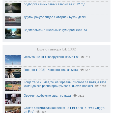
подборка самых самых аварий за 2012 год
Другой ракурс видео с аварией бухой девки
Водитель сбил Школьника (ул.Аральская, 5)
Еще от автора Lik
1332
Испытание ПРО вооруженных сил РФ
612
Городок (1998) - Контрольная закупка
597
Когда тебе 20 лет, ты набираешь 70 очков за матч, а твоя
команда все равно проигрывает...(Devin Booker)
1037
Овечкин эффектно ушел со льда
3513
Самая зажигательная песня на ЕВРО-2016! "Will Grigg's
on Fire"
537