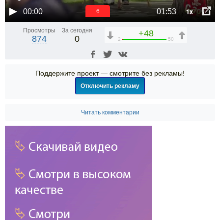
1x
00:00
01:53
6
Просмотры
За сегодня
+48
874
0
2
50
Поддержите проект — смотрите без рекламы!
Отключить рекламу
Читать комментарии