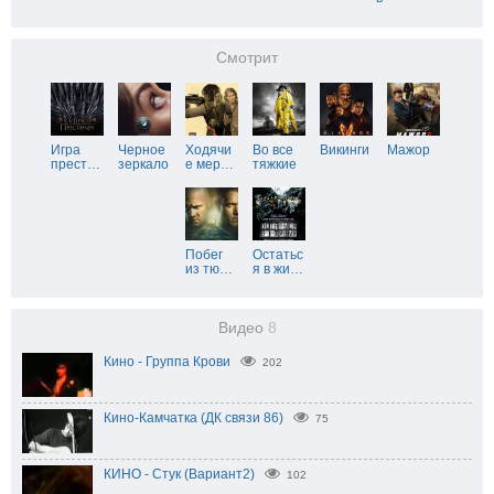
Смотрит
Игра
Черное
Ходячи
Во все
Викинги
Мажор
прест
…
зеркало
е мер
…
тяжкие
Побег
Остатьс
из тю
…
я в жи
…
Видео
8
Кино - Группа Крови
202
Кино-Камчатка (ДК связи 86)
75
КИНО - Стук (Вариант2)
102