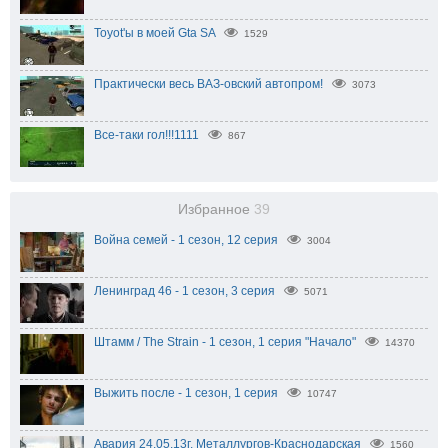
Toyot'ы в моей Gta SA
1529
Практически весь ВАЗ-овский автопром!
3073
Все-таки гол!!!1111
867
Избранное
39
Война семей - 1 сезон, 12 серия
3004
Ленинград 46 - 1 сезон, 3 серия
5071
Штамм / The Strain - 1 сезон, 1 серия "Начало"
14370
Выжить после - 1 сезон, 1 серия
10747
Авария 24.05.13г. Металлургов-Краснодарская
1560