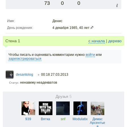
73
0
0
Имя:
Денис
День рождения:
4 декабря 1985, 40 лет
Стена
1
с начала
|
дерево
Чтобы писать и оценивать комментарии нужно
войти
или
зарегистрироваться
desantolog
00:18 27.03.2013
○
ненавижу неадекватов
Статус:
Друзья
5
939
Вятка
snf
Modulatix
Димас
Арсентье
в