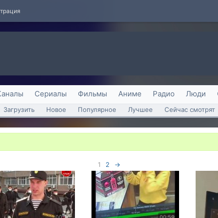
страция
Каналы
Сериалы
Фильмы
Аниме
Радио
Люди
Загрузить
Новое
Популярное
Лучшее
Сейчас смотрят
1
2
→
00:30
00:59