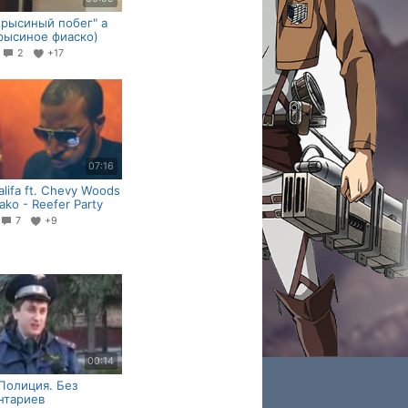
Крысиный побег" а
рысиное фиаско)
9
2
+17
07:16
alifa ft. Chevy Woods
ako - Reefer Party
7
+9
00:14
Полиция. Без
нтариев