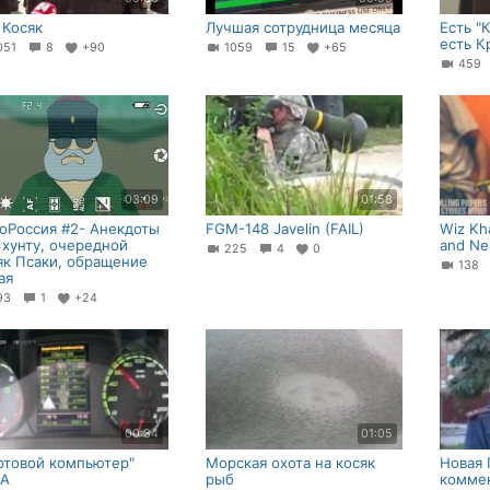
 Косяк
Лучшая сотрудница месяца
Есть "
есть К
051
8
+90
1059
15
+65
45
03:09
01:58
оРоссия #2- Анекдоты
FGM-148 Javelin (FAIL)
Wiz Kh
 хунту, очередной
and Ne
225
4
0
як Псаки, обращение
138
ая
93
1
+24
00:34
01:05
ртовой компьютер"
Морская охота на косяк
Новая 
ЗА
рыб
комме