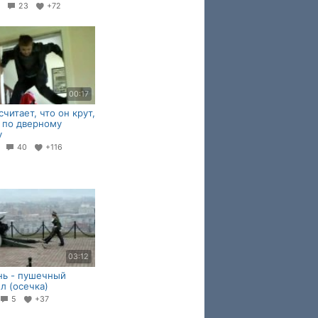
9
23
+72
00:17
считает, что он крут,
 по дверному
у
6
40
+116
03:12
нь - пушечный
л (осечка)
5
+37