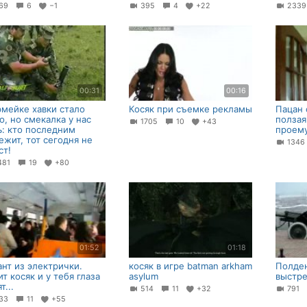
69
6
−1
395
4
+22
233
00:31
00:16
рмейке хавки стало
Косяк при съемке рекламы
Пацан 
о, но смекалка у нас
ползая
1705
10
+43
ь: кто последним
проем
ежит, тот сегодня не
134
ст!
481
19
+80
01:52
01:18
ант из электрички.
косяк в игре batman arkham
Полде
ит косяк и у тебя глаза
asylum
выстре
т...
514
11
+32
791
33
11
+55