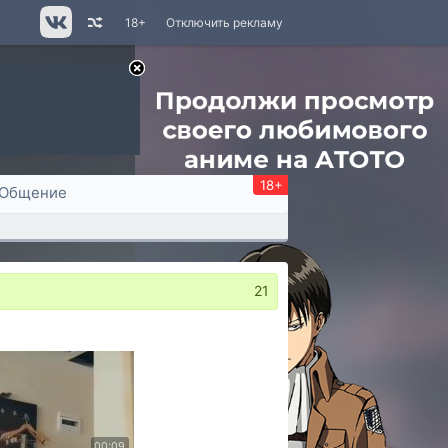
18+
Отключить рекламу
18+
Общение
21
00:09