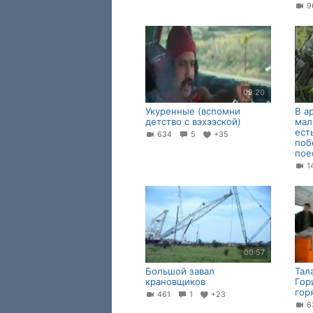
9
09:20
Укуренные (вспомни
В а
детство с вэхээской)
мал
ест
634
5
+35
поб
пое
1
00:57
Большой завал
Тал
крановщиков
Гор
горя
461
1
+23
6