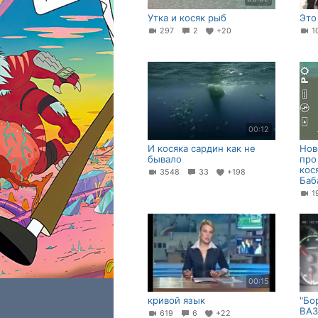
Утка и косяк рыб
Это
297
2
+20
1
00:12
И косяка сардин как не
Нов
бывало
про
кос
3548
33
+198
Баб
1
00:15
кривой язык
"Бо
ВА
619
6
+22