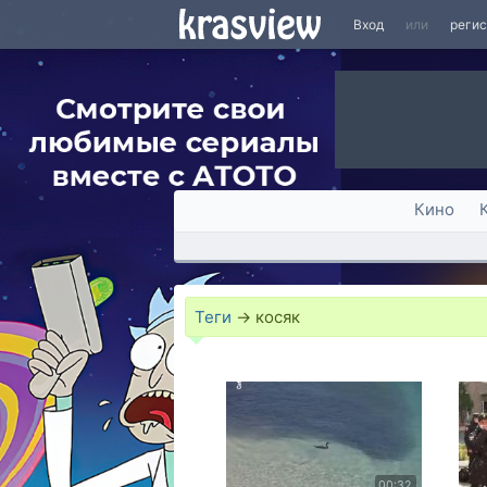
Вход
или
реги
Кино
Теги
→
косяк
00:32